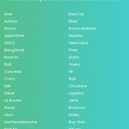
Acer
EasyCar
Adidas
Ebay
Alamo
Emma Mattress
Apple Store
Expedia
ASICS
Feelunique
BangGood
Fiverr
Boohoo
GoPro
Bulk
Guess
Converse
HP
Crocs
IKEA
Dell
L'Occitane
Diesel
Logitech
La Roche-
Jehle
Posay
Radisson
Levi's
Hotels
Liechtensteinische
Ray-Ban