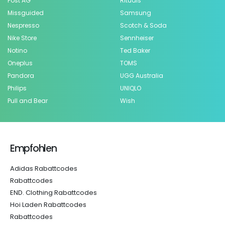
Post AG
Rituals
Missguided
Samsung
Nespresso
Scotch & Soda
Nike Store
Sennheiser
Notino
Ted Baker
Oneplus
TOMS
Pandora
UGG Australia
Philips
UNIQLO
Pull and Bear
Wish
Empfohlen
Adidas Rabattcodes
Rabattcodes
END. Clothing Rabattcodes
Hoi Laden Rabattcodes
Rabattcodes