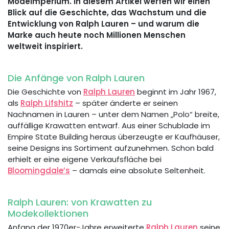
Modeimperium. In diesem Artikel werfen wir einen
Blick auf die Geschichte, das Wachstum und die
Entwicklung von Ralph Lauren – und warum die
Marke auch heute noch Millionen Menschen
weltweit inspiriert.
Die Anfänge von Ralph Lauren
Die Geschichte von
Ralph Lauren
beginnt im Jahr 1967,
als
Ralph Lifshitz
– später änderte er seinen
Nachnamen in Lauren – unter dem Namen „Polo“ breite,
auffällige Krawatten entwarf. Aus einer Schublade im
Empire State Building heraus überzeugte er Kaufhäuser,
seine Designs ins Sortiment aufzunehmen. Schon bald
erhielt er eine eigene Verkaufsfläche bei
Bloomingdale’s
– damals eine absolute Seltenheit.
Ralph Lauren: von Krawatten zu
Modekollektionen
Anfang der 1970er-Jahre erweiterte
Ralph Lauren
seine