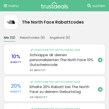
menu
suchen
The North Face Rabattcodes
Alle (
13
)
Rabattcodes (
8
)
Angebote (
5
)
VERIFIZIERTER GUTSCHEINCODE
Schnappe dir deinen
10%
personalisierten The Noth Face 10%
RABATT
Gutscheincode
83 BENUTZT
VERIFIZIERTER GUTSCHEINCODE
20%
Erhalte 20% Rabatt bei The North
Face zu deinem Geburtstag
RABATT
441 BENUTZT
VERIFIZIERTER GUTSCHEINCODE