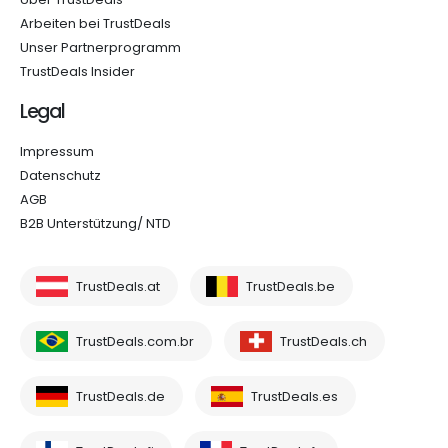
Arbeiten bei TrustDeals
Unser Partnerprogramm
TrustDeals Insider
Legal
Impressum
Datenschutz
AGB
B2B Unterstützung/ NTD
TrustDeals.at
TrustDeals.be
TrustDeals.com.br
TrustDeals.ch
TrustDeals.de
TrustDeals.es