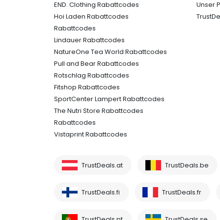
END. Clothing Rabattcodes
Unser 
Hoi Laden Rabattcodes
TrustDe
Rabattcodes
Lindauer Rabattcodes
NatureOne Tea World Rabattcodes
Pull and Bear Rabattcodes
Rotschlag Rabattcodes
Fitshop Rabattcodes
SportCenter Lampert Rabattcodes
The Nutri Store Rabattcodes
Rabattcodes
Vistaprint Rabattcodes
TrustDeals.at
TrustDeals.be
TrustDeals.fi
TrustDeals.fr
TrustDeals.pt
TrustDeals.se