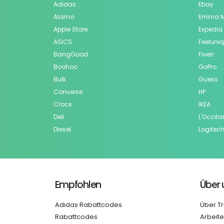
Adidas
Ebay
Alamo
Emma M
Apple Store
Expedia
ASICS
Feeluni
BangGood
Fiverr
Boohoo
GoPro
Bulk
Guess
Converse
HP
Crocs
IKEA
Dell
L'Occita
Diesel
Logitec
Empfohlen
Über 
Adidas Rabattcodes
Über Tr
Rabattcodes
Arbeite