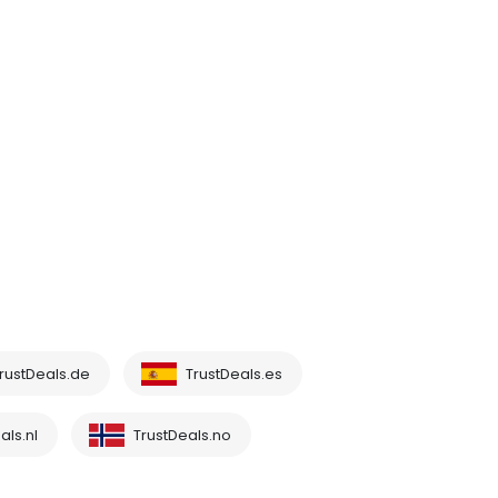
rustDeals.de
TrustDeals.es
als.nl
TrustDeals.no