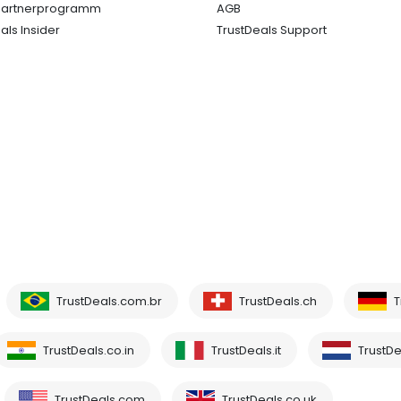
Partnerprogramm
AGB
als Insider
TrustDeals Support
TrustDeals.com.br
TrustDeals.ch
T
TrustDeals.co.in
TrustDeals.it
TrustDe
TrustDeals.com
TrustDeals.co.uk