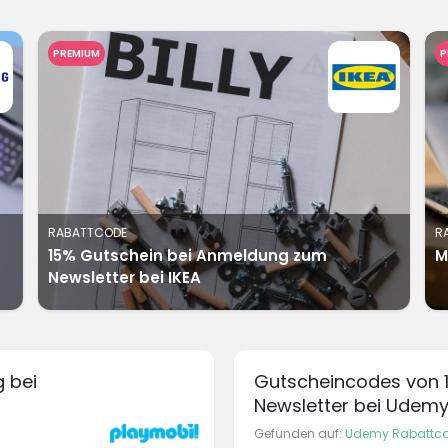
PREMIUM
P
RABATTCODE
R
15% Gutschein bei Anmeldung zum
M
Newsletter bei IKEA
 bei
Gutscheincodes von 
Newsletter bei Udem
Gefunden auf:
Udemy Rabattc