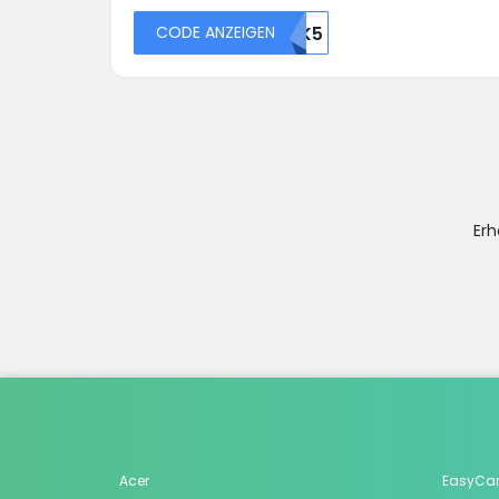
CODE ANZEIGEN
48392OTK5
Erh
Acer
EasyCa