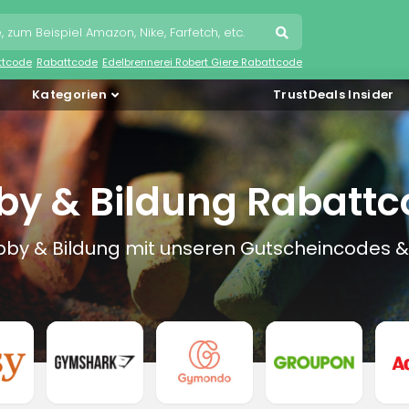
ttcode
Rabattcode
Edelbrennerei Robert Giere Rabattcode
Kategorien
TrustDeals Insider
by & Bildung Rabattc
obby & Bildung mit unseren Gutscheincodes 