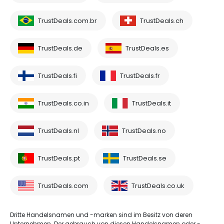
TrustDeals.com.br
TrustDeals.ch
TrustDeals.de
TrustDeals.es
TrustDeals.fi
TrustDeals.fr
TrustDeals.co.in
TrustDeals.it
TrustDeals.nl
TrustDeals.no
TrustDeals.pt
TrustDeals.se
TrustDeals.com
TrustDeals.co.uk
Dritte Handelsnamen und -marken sind im Besitz von deren
Unternehmen. Der gebrauch von diesen Handelsnamen oder -