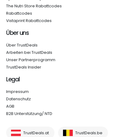
The Nutri Store Rabattcodes
Rabattcodes
Vistaprint Rabattcodes
Über uns
Über TrustDeals
Arbeiten bei TrustDeals
Unser Partnerprogramm
TrustDeals Insider
Legal
Impressum
Datenschutz
AGB
B2B Unterstützung/ NTD
TrustDeals.at
TrustDeals.be