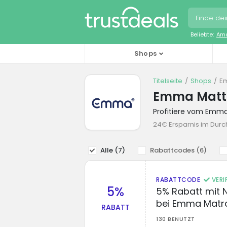
Beliebte:
Ama
Shops
Titelseite
Shops
E
Emma Mattr
Profitiere vom Emm
24€ Ersparnis im Durc
Alle (
7
)
Rabattcodes (
6
)
RABATTCODE
VERI
5%
5% Rabatt mit 
bei Emma Matr
RABATT
130 BENUTZT