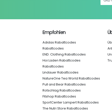
Empfohlen
Üb
Adidas Rabattcodes
Üb
Rabattcodes
Ar
END. Clothing Rabattcodes
Un
Hoi Laden Rabattcodes
Tr
Rabattcodes
Lindauer Rabattcodes
NatureOne Tea World Rabattcodes
Pull and Bear Rabattcodes
Rotschlag Rabattcodes
Fitshop Rabattcodes
SportCenter Lampert Rabattcodes
The Nutri Store Rabattcodes