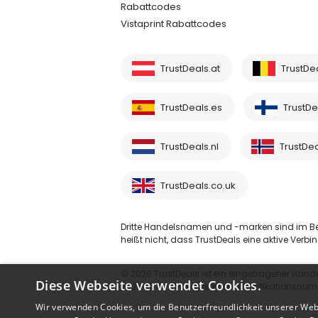
Rabattcodes
Vistaprint Rabattcodes
TrustDeals.at
TrustDe
TrustDeals.es
TrustDea
TrustDeals.nl
TrustDea
TrustDeals.co.uk
Dritte Handelsnamen und -marken sind im B
heißt nicht, dass TrustDeals eine aktive Verbin
© 2026 TrustDeals ist ein eingetragener Hand
Diese Webseite verwendet Cookies.
80264174 - Umsatzsteuer-Identifikationsnu
Wir verwenden Cookies, um die Benutzerfreundlichkeit unserer Web