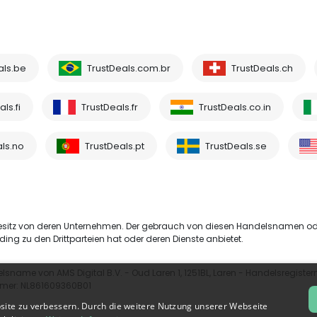
als.be
TrustDeals.com.br
TrustDeals.ch
ls.fi
TrustDeals.fr
TrustDeals.co.in
ls.no
TrustDeals.pt
TrustDeals.se
esitz von deren Unternehmen. Der gebrauch von diesen Handelsnamen o
ding zu den Drittparteien hat oder deren Dienste anbietet.
elsname von AMS Digital B.V. - Oud Laren 1, 1251BL, Laren - Handelsregist
mmer: NL861609360B01
site zu verbessern. Durch die weitere Nutzung unserer Webseite