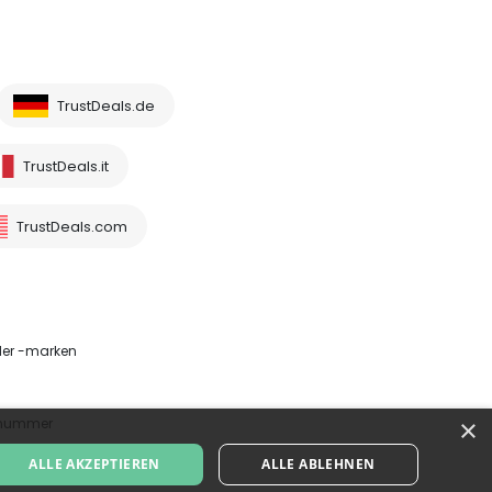
TrustDeals.de
TrustDeals.it
TrustDeals.com
der -marken
×
ernummer
ALLE AKZEPTIEREN
ALLE ABLEHNEN