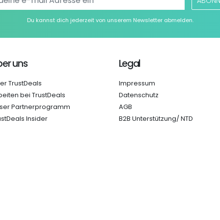
ABONN
Du kannst dich jederzeit von unserem Newsletter abmelden.
er uns
Legal
er TrustDeals
Impressum
beiten bei TrustDeals
Datenschutz
ser Partnerprogramm
AGB
ustDeals Insider
B2B Unterstützung/ NTD