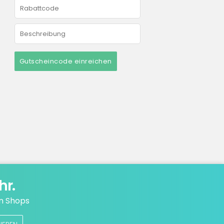
Gutscheincode einreichen
hr.
n Shops