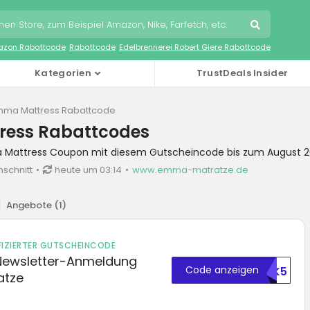
zon Rabattcode
Rabattcode
Edelbrennerei Robert Giere Rabattcode
Kategorien
TrustDeals Insider
mma Mattress Rabattcode
ess Rabattcodes
a Mattress Coupon mit diesem Gutscheincode bis zum August 
hschnitt
heute um 03:14
www.emma-matratze.de
Angebote (
1
)
FIZIERTER GUTSCHEINCODE
Newsletter-Anmeldung
Code anzeigen
48411OTK5
atze