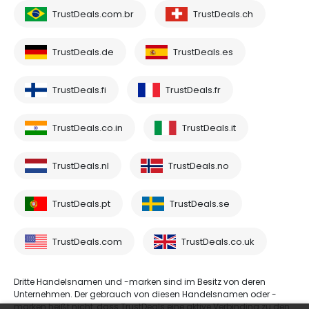
TrustDeals.com.br
TrustDeals.ch
TrustDeals.de
TrustDeals.es
TrustDeals.fi
TrustDeals.fr
TrustDeals.co.in
TrustDeals.it
TrustDeals.nl
TrustDeals.no
TrustDeals.pt
TrustDeals.se
TrustDeals.com
TrustDeals.co.uk
Dritte Handelsnamen und -marken sind im Besitz von deren
Unternehmen. Der gebrauch von diesen Handelsnamen oder -
marken heißt nicht, dass TrustDeals eine aktive Verbinding zu den