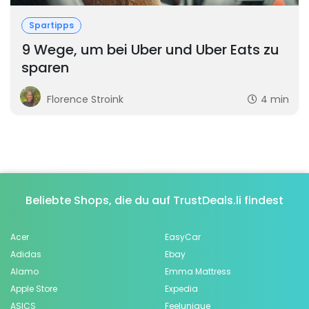
Spartipps
9 Wege, um bei Uber und Uber Eats zu
sparen
Florence Stroink
4 min
Beliebte Shops, die du auf TrustDeals.li findest
Acer
EasyCar
Adidas
Ebay
Alamo
Emma Mattress
Apple Store
Expedia
ASICS
Feelunique