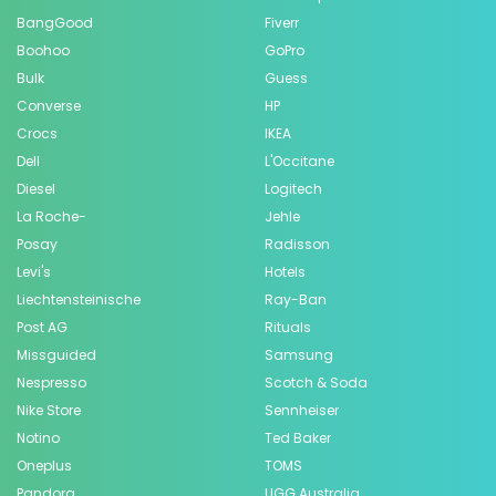
BangGood
Fiverr
Boohoo
GoPro
Bulk
Guess
Converse
HP
Crocs
IKEA
Dell
L'Occitane
Diesel
Logitech
La Roche-
Jehle
Posay
Radisson
Levi's
Hotels
Liechtensteinische
Ray-Ban
Post AG
Rituals
Missguided
Samsung
Nespresso
Scotch & Soda
Nike Store
Sennheiser
Notino
Ted Baker
Oneplus
TOMS
Pandora
UGG Australia