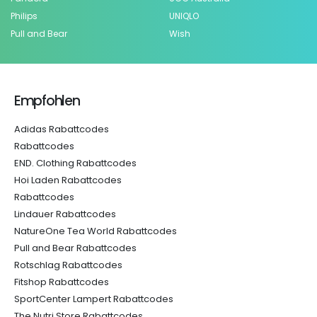
Philips
UNIQLO
Pull and Bear
Wish
Empfohlen
Adidas Rabattcodes
Rabattcodes
END. Clothing Rabattcodes
Hoi Laden Rabattcodes
Rabattcodes
Lindauer Rabattcodes
NatureOne Tea World Rabattcodes
Pull and Bear Rabattcodes
Rotschlag Rabattcodes
Fitshop Rabattcodes
SportCenter Lampert Rabattcodes
The Nutri Store Rabattcodes