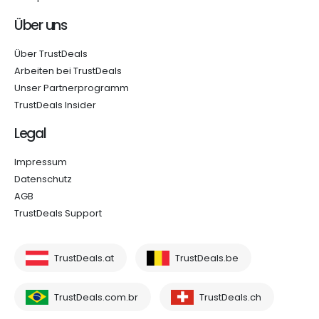
Über uns
Über TrustDeals
Arbeiten bei TrustDeals
Unser Partnerprogramm
TrustDeals Insider
Legal
Impressum
Datenschutz
AGB
TrustDeals Support
TrustDeals.at
TrustDeals.be
TrustDeals.com.br
TrustDeals.ch