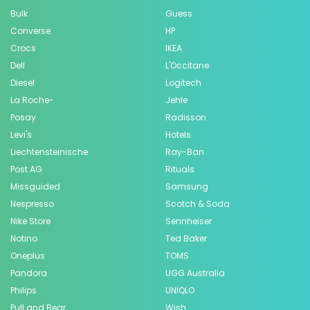
Bulk
Guess
Converse
HP
Crocs
IKEA
Dell
L'Occitane
Diesel
Logitech
La Roche-
Jehle
Posay
Radisson
Levi's
Hotels
Liechtensteinische
Ray-Ban
Post AG
Rituals
Missguided
Samsung
Nespresso
Scotch & Soda
Nike Store
Sennheiser
Notino
Ted Baker
Oneplus
TOMS
Pandora
UGG Australia
Philips
UNIQLO
Pull and Bear
Wish