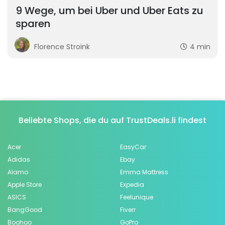
9 Wege, um bei Uber und Uber Eats zu
sparen
Florence Stroink
4 min
Beliebte Shops, die du auf TrustDeals.li findest
Acer
EasyCar
Adidas
Ebay
Alamo
Emma Mattress
Apple Store
Expedia
ASICS
Feelunique
BangGood
Fiverr
Boohoo
GoPro