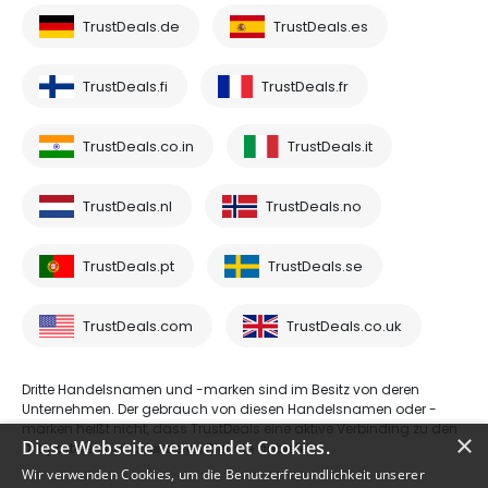
TrustDeals.de
TrustDeals.es
TrustDeals.fi
TrustDeals.fr
TrustDeals.co.in
TrustDeals.it
TrustDeals.nl
TrustDeals.no
TrustDeals.pt
TrustDeals.se
TrustDeals.com
TrustDeals.co.uk
Dritte Handelsnamen und -marken sind im Besitz von deren
Unternehmen. Der gebrauch von diesen Handelsnamen oder -
marken heißt nicht, dass TrustDeals eine aktive Verbinding zu den
×
Diese Webseite verwendet Cookies.
Drittparteien hat oder deren Dienste anbietet.
Wir verwenden Cookies, um die Benutzerfreundlichkeit unserer