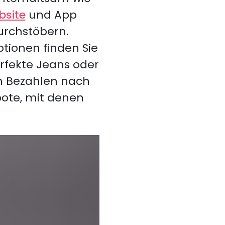
site
und App
urchstöbern.
tionen finden Sie
erfekte Jeans oder
em Bezahlen nach
bote, mit denen