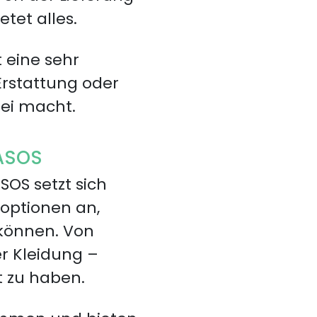
tet alles.
 eine sehr
 Erstattung oder
ei macht.
 ASOS
SOS setzt sich
eoptionen an,
 können. Von
er Kleidung –
t zu haben.