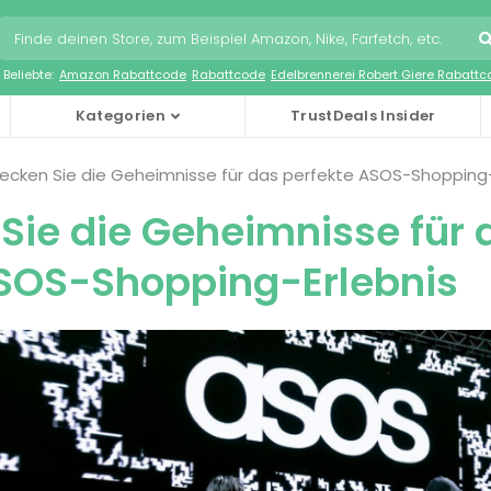
Beliebte:
Amazon Rabattcode
Rabattcode
Edelbrennerei Robert Giere Rabatt
Kategorien
TrustDeals Insider
ecken Sie die Geheimnisse für das perfekte ASOS-Shopping-
Sie die Geheimnisse für 
ASOS-Shopping-Erlebnis