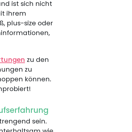
d ist sich nicht
mit ihrem
, plus-size oder
ninformationen,
rtungen
zu den
inungen zu
 shoppen können.
nprobiert!
ufserfahrung
trengend sein.
unterhaltsam wie