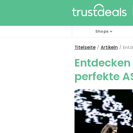
Shops
Titelseite
Artikeln
Entd
Entdecken 
perfekte 