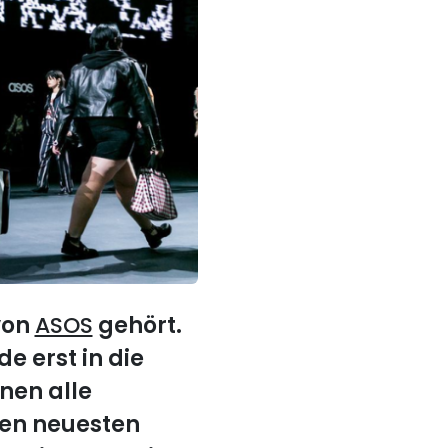
von
ASOS
gehört.
e erst in die
nen alle
den neuesten