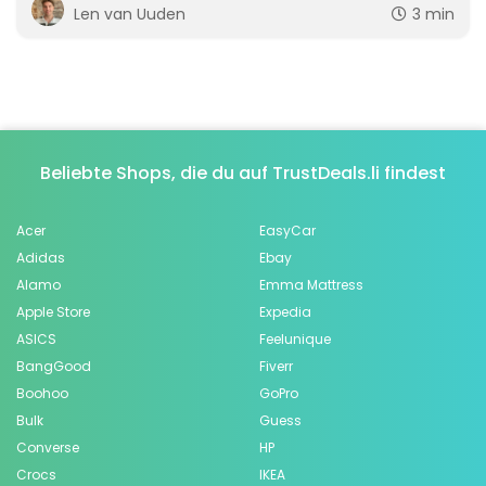
Len van Uuden
3 min
Beliebte Shops, die du auf TrustDeals.li findest
Acer
EasyCar
Adidas
Ebay
Alamo
Emma Mattress
Apple Store
Expedia
ASICS
Feelunique
BangGood
Fiverr
Boohoo
GoPro
Bulk
Guess
Converse
HP
Crocs
IKEA