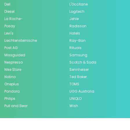
Dell
L'Occitane
Diesel
Logitech
La Roche-
Jehle
Posay
Radisson
Levi's
Hotels
Liechtensteinische
Ray-Ban
Post AG
Rituals
Missguided
Samsung
Nespresso
Scotch & Soda
Nike Store
Sennheiser
Notino
Ted Baker
Oneplus
TOMS
Pandora
UGG Australia
Philips
UNIQLO
Pull and Bear
Wish