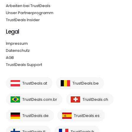
Arbeiten bei TrustDeals
Unser Partnerprogramm
TrustDeals Insider
Legal
Impressum
Datenschutz
AGB
TrustDeals Support
TrustDeals.at
TrustDeals.be
TrustDeals.com.br
TrustDeals.ch
TrustDeals.de
TrustDeals.es
TrustDeals.fi
TrustDeals.fr