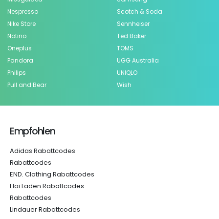
Nespresso
Scotch & Soda
Nike Store
Sennheiser
Notino
Ted Baker
Oneplus
TOMS
Pandora
UGG Australia
Philips
UNIQLO
Pull and Bear
Wish
Empfohlen
Adidas Rabattcodes
Rabattcodes
END. Clothing Rabattcodes
Hoi Laden Rabattcodes
Rabattcodes
Lindauer Rabattcodes