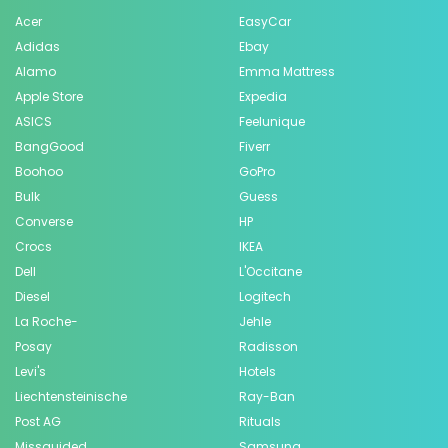
Acer
EasyCar
Adidas
Ebay
Alamo
Emma Mattress
Apple Store
Expedia
ASICS
Feelunique
BangGood
Fiverr
Boohoo
GoPro
Bulk
Guess
Converse
HP
Crocs
IKEA
Dell
L'Occitane
Diesel
Logitech
La Roche-
Jehle
Posay
Radisson
Levi's
Hotels
Liechtensteinische
Ray-Ban
Post AG
Rituals
Missguided
Samsung