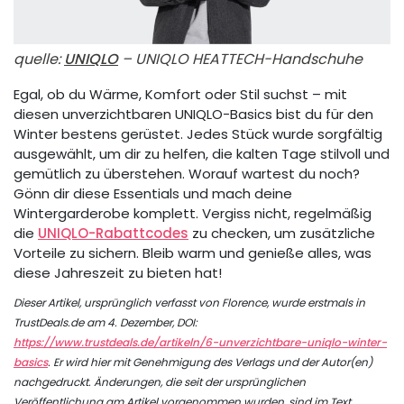
quelle:
UNIQLO
– UNIQLO HEATTECH-Handschuhe
Egal, ob du Wärme, Komfort oder Stil suchst – mit
diesen unverzichtbaren UNIQLO-Basics bist du für den
Winter bestens gerüstet. Jedes Stück wurde sorgfältig
ausgewählt, um dir zu helfen, die kalten Tage stilvoll und
gemütlich zu überstehen. Worauf wartest du noch?
Gönn dir diese Essentials und mach deine
Wintergarderobe komplett. Vergiss nicht, regelmäßig
die
UNIQLO-Rabattcodes
zu checken, um zusätzliche
Vorteile zu sichern. Bleib warm und genieße alles, was
diese Jahreszeit zu bieten hat!
Dieser Artikel, ursprünglich verfasst von Florence, wurde erstmals in
TrustDeals.de am 4. Dezember, DOI:
https://www.trustdeals.de/artikeln/6-unverzichtbare-uniqlo-winter-
basics
. Er wird hier mit Genehmigung des Verlags und der Autor(en)
nachgedruckt. Änderungen, die seit der ursprünglichen
Veröffentlichung am Artikel vorgenommen wurden, sind im Text