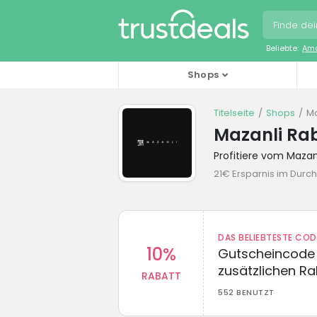
Beliebte:
Ama
Shops
Titelseite
Shops
Ma
Mazanli Ra
Profitiere vom Maza
21€ Ersparnis im Durch
DAS BELIEBTESTE CO
10%
Gutscheincode 
zusätzlichen Ra
RABATT
552 BENUTZT