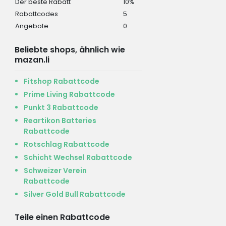
Der beste Rabatt
10%
Rabattcodes
5
Angebote
0
Beliebte shops, ähnlich wie
mazan.li
Fitshop Rabattcode
Prime Living Rabattcode
Punkt 3 Rabattcode
Reartikon Batteries
Rabattcode
Rotschlag Rabattcode
Schicht Wechsel Rabattcode
Schweizer Verein
Rabattcode
Silver Gold Bull Rabattcode
Teile einen Rabattcode