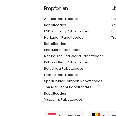
Empfohlen
Üb
Adidas Rabattcodes
Üb
Rabattcodes
Ar
END. Clothing Rabattcodes
Un
Hoi Laden Rabattcodes
Tr
Rabattcodes
Lindauer Rabattcodes
NatureOne Tea World Rabattcodes
Pull and Bear Rabattcodes
Rotschlag Rabattcodes
Fitshop Rabattcodes
SportCenter Lampert Rabattcodes
The Nutri Store Rabattcodes
Rabattcodes
Vistaprint Rabattcodes
TrustDeals.at
TrustDe