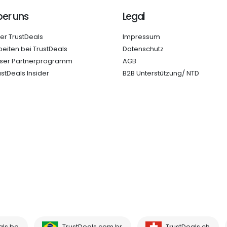
er uns
Legal
er TrustDeals
Impressum
beiten bei TrustDeals
Datenschutz
ser Partnerprogramm
AGB
ustDeals Insider
B2B Unterstützung/ NTD
als.be
TrustDeals.com.br
TrustDeals.ch