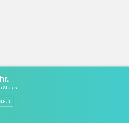
hr.
n Shops
IEREN