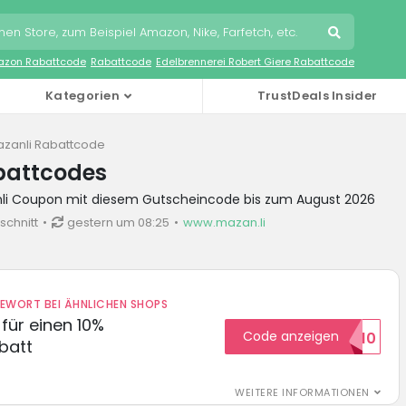
zon Rabattcode
Rabattcode
Edelbrennerei Robert Giere Rabattcode
Kategorien
TrustDeals Insider
zanli Rabattcode
battcodes
nli Coupon mit diesem Gutscheincode bis zum August 2026
schnitt
gestern um 08:25
www.mazan.li
DEWORT BEI ÄHNLICHEN SHOPS
für einen 10%
Code anzeigen
HELLO10
batt
WEITERE INFORMATIONEN