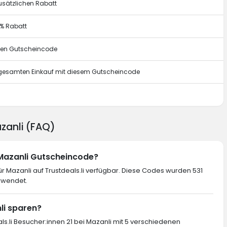
usätzlichen Rabatt
0% Rabatt
esen Gutscheincode
n gesamten Einkauf mit diesem Gutscheincode
g
azanli (FAQ)
 Mazanli Gutscheincode?
 Mazanli auf Trustdeals.li verfügbar. Diese Codes wurden 531
rwendet.
nli sparen?
ls.li Besucher:innen 21 bei Mazanli mit 5 verschiedenen