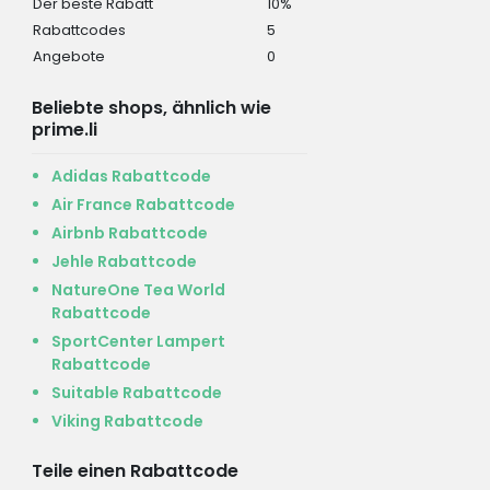
Der beste Rabatt
10%
Rabattcodes
5
Angebote
0
Beliebte shops, ähnlich wie
prime.li
Adidas Rabattcode
Air France Rabattcode
Airbnb Rabattcode
Jehle Rabattcode
NatureOne Tea World
Rabattcode
SportCenter Lampert
Rabattcode
Suitable Rabattcode
Viking Rabattcode
Teile einen Rabattcode