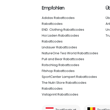
Empfohlen
Üb
Adidas Rabattcodes
Üb
Rabattcodes
Ar
END. Clothing Rabattcodes
Un
Hoi Laden Rabattcodes
Tr
Rabattcodes
Lindauer Rabattcodes
NatureOne Tea World Rabattcodes
Pull and Bear Rabattcodes
Rotschlag Rabattcodes
Fitshop Rabattcodes
SportCenter Lampert Rabattcodes
The Nutri Store Rabattcodes
Rabattcodes
Vistaprint Rabattcodes
TrustDeals.at
TrustDe