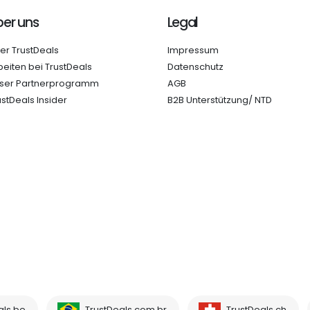
er uns
Legal
er TrustDeals
Impressum
beiten bei TrustDeals
Datenschutz
ser Partnerprogramm
AGB
ustDeals Insider
B2B Unterstützung/ NTD
als.be
TrustDeals.com.br
TrustDeals.ch