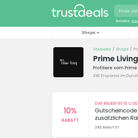
Beliebte:
Ama
Shops
Titelseite
Shops
Pr
Prime Livin
Profitiere vom Prim
21€ Ersparnis im Durch
DAS BELIEBTESTE CO
10%
Gutscheincode 
zusätzlichen Ra
RABATT
292 BENUTZT