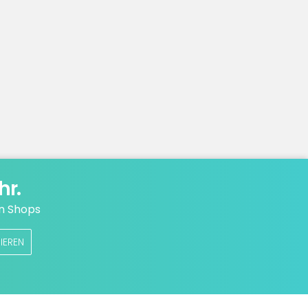
hr.
n Shops
IEREN