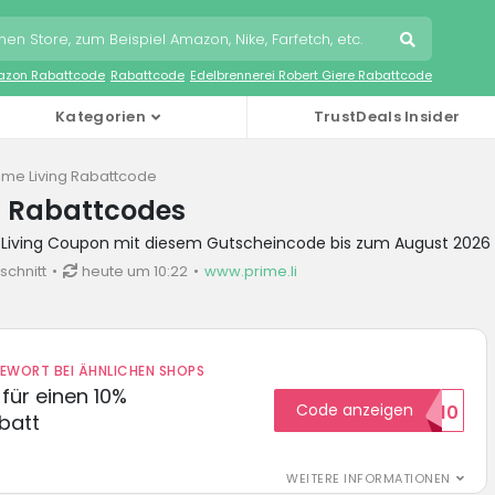
zon Rabattcode
Rabattcode
Edelbrennerei Robert Giere Rabattcode
Kategorien
TrustDeals Insider
ime Living Rabattcode
g Rabattcodes
e Living Coupon mit diesem Gutscheincode bis zum August 2026
schnitt
heute um 10:22
www.prime.li
DEWORT BEI ÄHNLICHEN SHOPS
für einen 10%
Code anzeigen
HELLO10
batt
WEITERE INFORMATIONEN