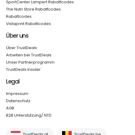
SportCenter Lampert Rabattcodes
The Nutri Store Rabattcodes
Rabattcodes
Vistaprint Rabattcodes
Über uns
Über TrustDeals
Arbeiten bei TrustDeals
Unser Partnerprogramm
TrustDeals Insider
Legal
Impressum
Datenschutz
AGB
B2B Unterstützung/ NTD
TrustDeals.at
TrustDeals.be