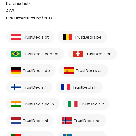
Datenschutz
AGB
B2B Unterstützung/ NTD
TrustDeals.at
TrustDeals.be
TrustDeals.com.br
TrustDeals.ch
TrustDeals.de
TrustDeals.es
TrustDeals.fi
TrustDeals.fr
TrustDeals.co.in
TrustDeals.it
TrustDeals.nl
TrustDeals.no