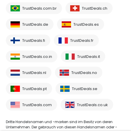
TrustDeals.com.br
TrustDeals.ch
TrustDeals.de
TrustDeals.es
TrustDeals.fi
TrustDeals.fr
TrustDeals.co.in
TrustDeals.it
TrustDeals.nl
TrustDeals.no
TrustDeals.pt
TrustDeals.se
TrustDeals.com
TrustDeals.co.uk
Dritte Handelsnamen und -marken sind im Besitz von deren
Unternehmen. Der gebrauch von diesen Handelsnamen oder -