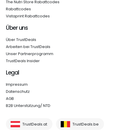
The Nutri Store Rabattcodes
Rabattcodes
Vistaprint Rabattcodes
Über uns
Über TrustDeals
Arbeiten bei TrustDeals
Unser Partnerprogramm
TrustDeals Insider
Legal
Impressum
Datenschutz
AGB
B2B Unterstützung/ NTD
TrustDeals.at
TrustDeals.be