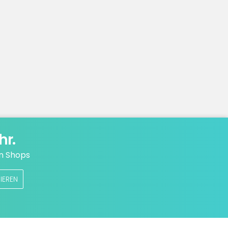
hr.
n Shops
IEREN