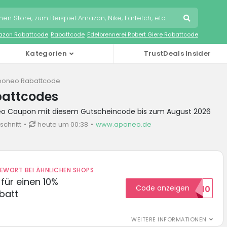
zon Rabattcode
Rabattcode
Edelbrennerei Robert Giere Rabattcode
Kategorien
TrustDeals Insider
poneo Rabattcode
attcodes
neo Coupon mit diesem Gutscheincode bis zum August 2026
schnitt
heute um 00:38
www.aponeo.de
DEWORT BEI ÄHNLICHEN SHOPS
für einen 10%
Code anzeigen
HELLO10
batt
WEITERE INFORMATIONEN