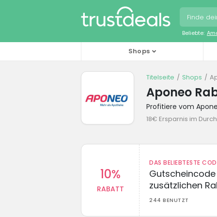
Beliebte:
Ama
Shops
Titelseite
Shops
A
Aponeo Rab
Profitiere vom Apo
18€ Ersparnis im Durch
DAS BELIEBTESTE CO
10%
Gutscheincode 
zusätzlichen Ra
RABATT
244 BENUTZT