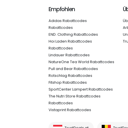
Empfohlen
Üb
Adidas Rabattcodes
Üb
Rabattcodes
Ar
END. Clothing Rabattcodes
Un
Hoi Laden Rabattcodes
Tr
Rabattcodes
Lindauer Rabattcodes
NatureOne Tea World Rabattcodes
Pull and Bear Rabattcodes
Rotschlag Rabattcodes
Fitshop Rabattcodes
SportCenter Lampert Rabattcodes
The Nutri Store Rabattcodes
Rabattcodes
Vistaprint Rabattcodes
TrustDeals.at
TrustDe