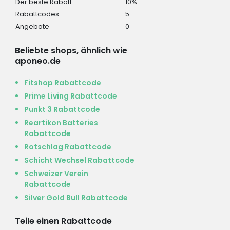
Der beste Rabatt
10%
Rabattcodes
5
Angebote
0
Beliebte shops, ähnlich wie
aponeo.de
Fitshop Rabattcode
Prime Living Rabattcode
Punkt 3 Rabattcode
Reartikon Batteries
Rabattcode
Rotschlag Rabattcode
Schicht Wechsel Rabattcode
Schweizer Verein
Rabattcode
Silver Gold Bull Rabattcode
Teile einen Rabattcode