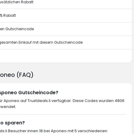
usätzlichen Rabatt
0% Rabatt
esen Gutscheincode
n gesamten Einkauf mit diesem Gutscheincode
g
Aponeo (FAQ)
n Aponeo Gutscheincode?
r Aponeo auf Trustdeals.li verfügbar. Diese Codes wurden 4806
rwendet.
eo sparen?
als.li Besucher:innen 18 bei Aponeo mit 5 verschiedenen