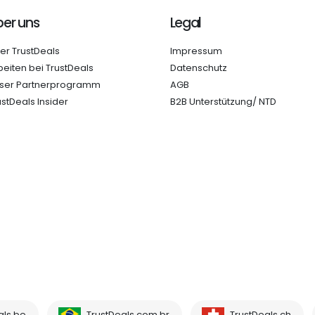
er uns
Legal
er TrustDeals
Impressum
beiten bei TrustDeals
Datenschutz
ser Partnerprogramm
AGB
ustDeals Insider
B2B Unterstützung/ NTD
als.be
TrustDeals.com.br
TrustDeals.ch