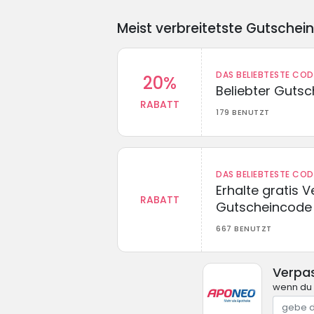
Meist verbreitetste Gutschei
DAS BELIEBTESTE CO
20%
Beliebter Guts
RABATT
179 BENUTZT
DAS BELIEBTESTE CO
Erhalte gratis 
RABATT
Gutscheincode
667 BENUTZT
Verpa
wenn du 