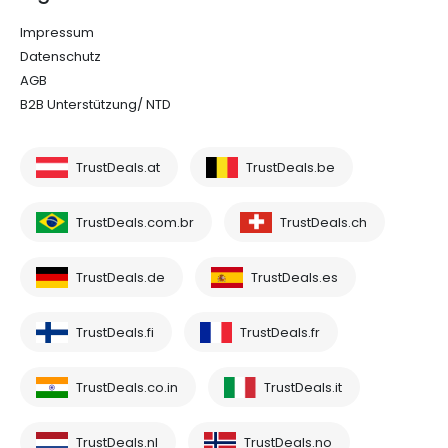
Impressum
Datenschutz
AGB
B2B Unterstützung/ NTD
TrustDeals.at
TrustDeals.be
TrustDeals.com.br
TrustDeals.ch
TrustDeals.de
TrustDeals.es
TrustDeals.fi
TrustDeals.fr
TrustDeals.co.in
TrustDeals.it
TrustDeals.nl
TrustDeals.no