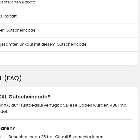
usätzlichen Rabatt
0% Rabatt
esen Gutscheincode
n gesamten Einkauf mit diesem Gutscheincode
g
XL (FAQ)
 XXL Gutscheincode?
 XXL auf Trustdeals.li verfügbar. Diese Codes wurden 4881 mal
det.
sparen?
ls.li Besucher:innen 25 bei XXL mit 5 verschiedenen