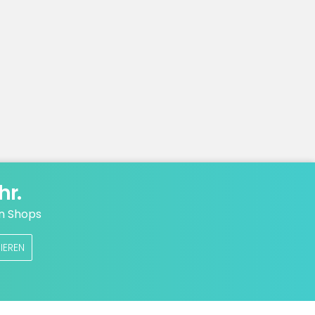
hr.
n Shops
IEREN