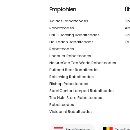
Empfohlen
Üb
Adidas Rabattcodes
Üb
Rabattcodes
Ar
END. Clothing Rabattcodes
Un
Hoi Laden Rabattcodes
Tr
Rabattcodes
Lindauer Rabattcodes
NatureOne Tea World Rabattcodes
Pull and Bear Rabattcodes
Rotschlag Rabattcodes
Fitshop Rabattcodes
SportCenter Lampert Rabattcodes
The Nutri Store Rabattcodes
Rabattcodes
Vistaprint Rabattcodes
TrustDeals.at
TrustDe