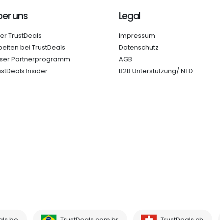
er uns
Legal
er TrustDeals
Impressum
beiten bei TrustDeals
Datenschutz
ser Partnerprogramm
AGB
ustDeals Insider
B2B Unterstützung/ NTD
als.be
TrustDeals.com.br
TrustDeals.ch