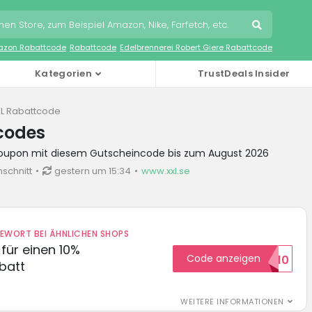
zon Rabattcode
Rabattcode
Edelbrennerei Robert Giere Rabattcode
Kategorien
TrustDeals Insider
L Rabattcode
codes
Coupon mit diesem Gutscheincode bis zum August 2026
schnitt
gestern um 15:34
www.xxl.se
DEWORT BEI ÄHNLICHEN SHOPS
für einen 10%
Code anzeigen
HELLO10
batt
WEITERE INFORMATIONEN