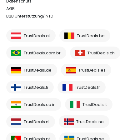
Datenschutz
AGB
B2B Unterstützung/ NTD
TrustDeals.at
TrustDeals.be
TrustDeals.com.br
TrustDeals.ch
TrustDeals.de
TrustDeals.es
TrustDeals.fi
TrustDeals.fr
TrustDeals.co.in
TrustDeals.it
TrustDeals.nl
TrustDeals.no
TrustDeals.pt
TrustDeals.se