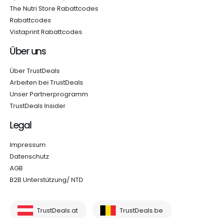
The Nutri Store Rabattcodes
Rabattcodes
Vistaprint Rabattcodes
Über uns
Über TrustDeals
Arbeiten bei TrustDeals
Unser Partnerprogramm
TrustDeals Insider
Legal
Impressum
Datenschutz
AGB
B2B Unterstützung/ NTD
TrustDeals.at
TrustDeals.be