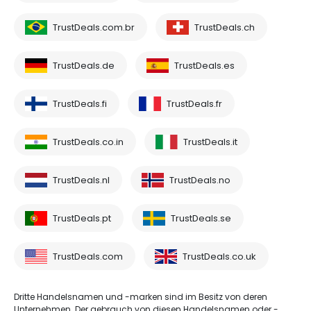
TrustDeals.com.br
TrustDeals.ch
TrustDeals.de
TrustDeals.es
TrustDeals.fi
TrustDeals.fr
TrustDeals.co.in
TrustDeals.it
TrustDeals.nl
TrustDeals.no
TrustDeals.pt
TrustDeals.se
TrustDeals.com
TrustDeals.co.uk
Dritte Handelsnamen und -marken sind im Besitz von deren
Unternehmen. Der gebrauch von diesen Handelsnamen oder -