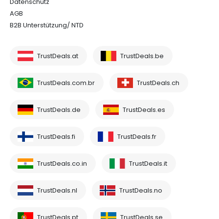
Datenschutz
AGB
B2B Unterstützung/ NTD
TrustDeals.at
TrustDeals.be
TrustDeals.com.br
TrustDeals.ch
TrustDeals.de
TrustDeals.es
TrustDeals.fi
TrustDeals.fr
TrustDeals.co.in
TrustDeals.it
TrustDeals.nl
TrustDeals.no
TrustDeals.pt
TrustDeals.se