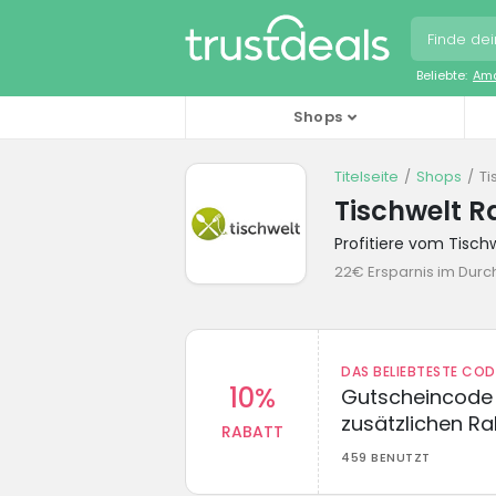
Beliebte:
Ama
Shops
Titelseite
Shops
Ti
Tischwelt 
Profitiere vom Tisc
22€ Ersparnis im Durch
DAS BELIEBTESTE CO
10%
Gutscheincode 
zusätzlichen Ra
RABATT
459 BENUTZT