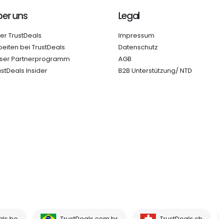
er uns
Legal
er TrustDeals
Impressum
beiten bei TrustDeals
Datenschutz
ser Partnerprogramm
AGB
ustDeals Insider
B2B Unterstützung/ NTD
als.be
TrustDeals.com.br
TrustDeals.ch