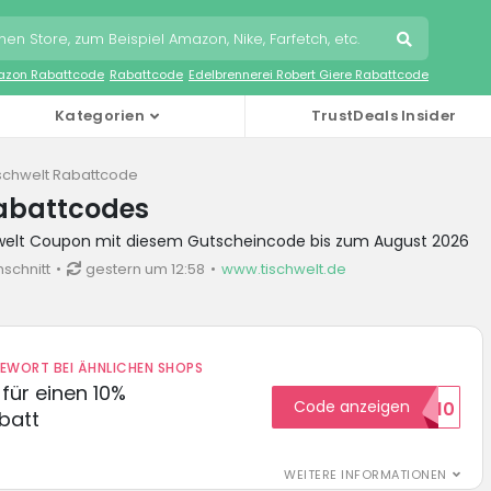
zon Rabattcode
Rabattcode
Edelbrennerei Robert Giere Rabattcode
Kategorien
TrustDeals Insider
schwelt Rabattcode
Rabattcodes
hwelt Coupon mit diesem Gutscheincode bis zum August 2026
schnitt
gestern um 12:58
www.tischwelt.de
DEWORT BEI ÄHNLICHEN SHOPS
für einen 10%
Code anzeigen
HELLO10
batt
WEITERE INFORMATIONEN