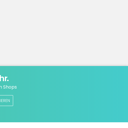
hr.
n Shops
IEREN