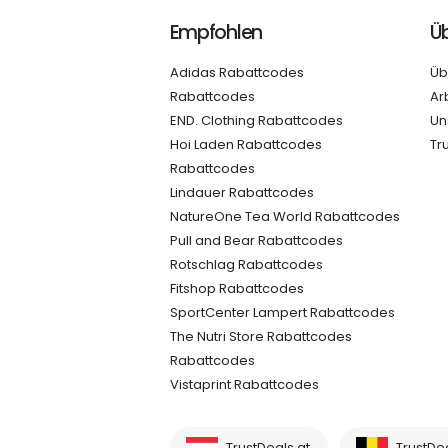
Empfohlen
Üb
Adidas Rabattcodes
Üb
Rabattcodes
Ar
END. Clothing Rabattcodes
Un
Hoi Laden Rabattcodes
Tr
Rabattcodes
Lindauer Rabattcodes
NatureOne Tea World Rabattcodes
Pull and Bear Rabattcodes
Rotschlag Rabattcodes
Fitshop Rabattcodes
SportCenter Lampert Rabattcodes
The Nutri Store Rabattcodes
Rabattcodes
Vistaprint Rabattcodes
TrustDeals.at
TrustDe