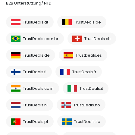
B2B Unterstützung/ NTD
TrustDeals.at
TrustDeals.be
TrustDeals.com.br
TrustDeals.ch
TrustDeals.de
TrustDeals.es
TrustDeals.fi
TrustDeals.fr
TrustDeals.co.in
TrustDeals.it
TrustDeals.nl
TrustDeals.no
TrustDeals.pt
TrustDeals.se