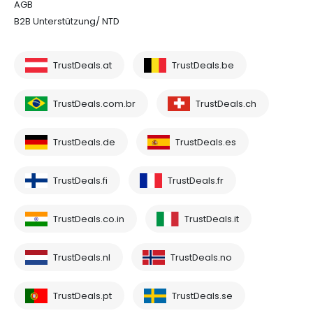
AGB
B2B Unterstützung/ NTD
TrustDeals.at
TrustDeals.be
TrustDeals.com.br
TrustDeals.ch
TrustDeals.de
TrustDeals.es
TrustDeals.fi
TrustDeals.fr
TrustDeals.co.in
TrustDeals.it
TrustDeals.nl
TrustDeals.no
TrustDeals.pt
TrustDeals.se