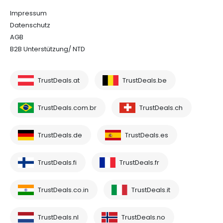
Impressum
Datenschutz
AGB
B2B Unterstützung/ NTD
TrustDeals.at
TrustDeals.be
TrustDeals.com.br
TrustDeals.ch
TrustDeals.de
TrustDeals.es
TrustDeals.fi
TrustDeals.fr
TrustDeals.co.in
TrustDeals.it
TrustDeals.nl
TrustDeals.no