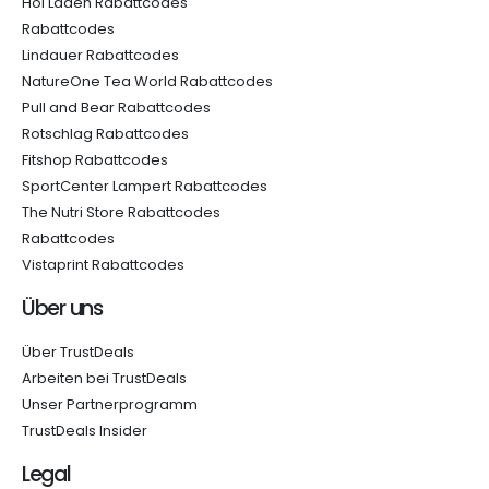
Hoi Laden Rabattcodes
Rabattcodes
Lindauer Rabattcodes
NatureOne Tea World Rabattcodes
Pull and Bear Rabattcodes
Rotschlag Rabattcodes
Fitshop Rabattcodes
SportCenter Lampert Rabattcodes
The Nutri Store Rabattcodes
Rabattcodes
Vistaprint Rabattcodes
Über uns
Über TrustDeals
Arbeiten bei TrustDeals
Unser Partnerprogramm
TrustDeals Insider
Legal