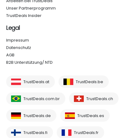
Arbeiten bei TrustDeals
Unser Partnerprogramm
TrustDeals Insider
Legal
Impressum
Datenschutz
AGB
B2B Unterstützung/ NTD
TrustDeals.at
TrustDeals.be
TrustDeals.com.br
TrustDeals.ch
TrustDeals.de
TrustDeals.es
TrustDeals.fi
TrustDeals.fr