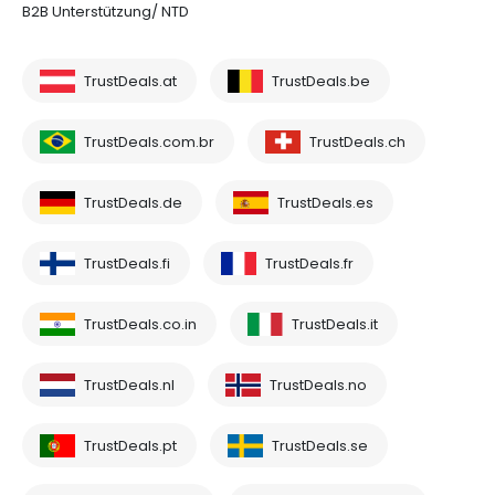
B2B Unterstützung/ NTD
TrustDeals.at
TrustDeals.be
TrustDeals.com.br
TrustDeals.ch
TrustDeals.de
TrustDeals.es
TrustDeals.fi
TrustDeals.fr
TrustDeals.co.in
TrustDeals.it
TrustDeals.nl
TrustDeals.no
TrustDeals.pt
TrustDeals.se