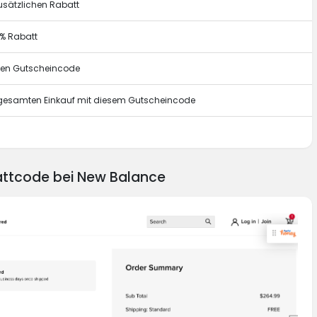
usätzlichen Rabatt
0% Rabatt
esen Gutscheincode
n gesamten Einkauf mit diesem Gutscheincode
g
attcode bei New Balance