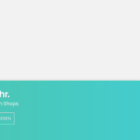
hr.
n Shops
IEREN