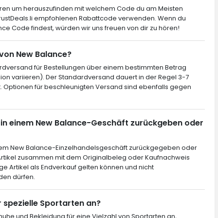
ieren um herauszufinden mit welchem Code du am Meisten
 TrustDeals.li empfohlenen Rabattcode verwenden. Wenn du
ce Code findest, würden wir uns freuen von dir zu hören!
e von New Balance?
rdversand für Bestellungen über einem bestimmten Betrag
on variieren). Der Standardversand dauert in der Regel 3-7
. Optionen für beschleunigten Versand sind ebenfalls gegen
el in einem New Balance-Geschäft zurückgeben oder
 jedem New Balance-Einzelhandelsgeschäft zurückgegeben oder
rtikel zusammen mit dem Originalbeleg oder Kaufnachweis
ige Artikel als Endverkauf gelten können und nicht
en dürfen.
 spezielle Sportarten an?
huhe und Bekleidung für eine Vielzahl von Sportarten an,