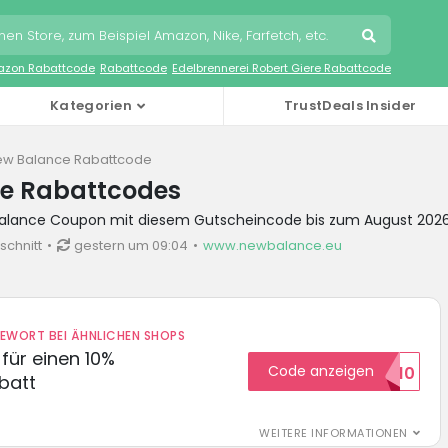
zon Rabattcode
Rabattcode
Edelbrennerei Robert Giere Rabattcode
Kategorien
TrustDeals Insider
ew Balance Rabattcode
e Rabattcodes
Balance Coupon mit diesem Gutscheincode bis zum August 202
schnitt
gestern um 09:04
www.newbalance.eu
DEWORT BEI ÄHNLICHEN SHOPS
für einen 10%
Code anzeigen
HELLO10
batt
WEITERE INFORMATIONEN