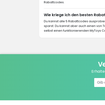
Rabattcodes.
Wie kriege ich den besten Raba
Du kannst alle 5 Rabattcodes ausprob
sparst. Du kannst aber auch einen von
selbst einen funktionierenden MyToys Co
Ve
Erhalt