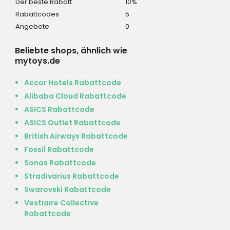
Der beste Rabatt
10%
Rabattcodes
5
Angebote
0
Beliebte shops, ähnlich wie
mytoys.de
Accor Hotels Rabattcode
Alibaba Cloud Rabattcode
ASICS Rabattcode
ASICS Outlet Rabattcode
British Airways Rabattcode
Fossil Rabattcode
Sonos Rabattcode
Stradivarius Rabattcode
Swarovski Rabattcode
Vestiaire Collective
Rabattcode