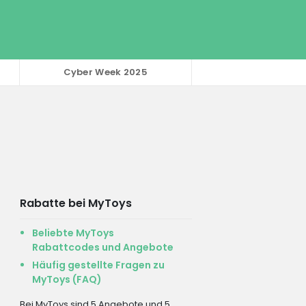
Cyber Week 2025
Rabatte bei MyToys
Beliebte MyToys
Rabattcodes und Angebote
Häufig gestellte Fragen zu
MyToys (FAQ)
Bei MyToys sind 5 Angebote und 5