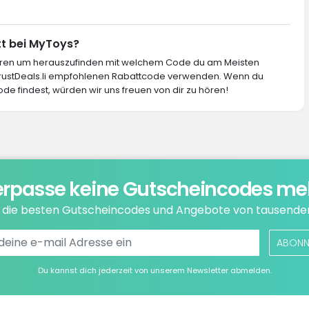
tt bei MyToys?
ieren um herauszufinden mit welchem Code du am Meisten
 TrustDeals.li empfohlenen Rabattcode verwenden. Wenn du
de findest, würden wir uns freuen von dir zu hören!
rpasse keine Gutscheincodes me
e die besten Gutscheincodes und Angebote von tausende
ABONN
Du kannst dich jederzeit von unserem Newsletter abmelden.