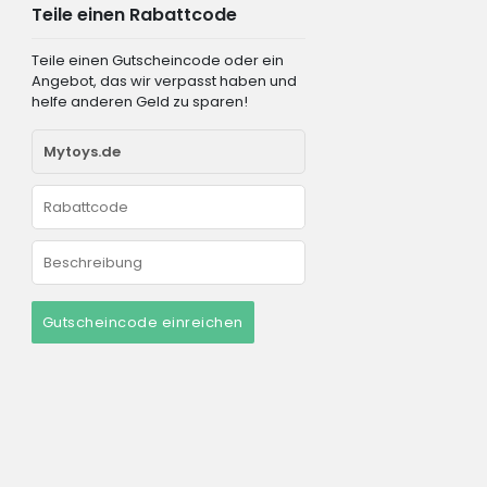
Teile einen Rabattcode
Teile einen Gutscheincode oder ein
Angebot, das wir verpasst haben und
helfe anderen Geld zu sparen!
Gutscheincode einreichen