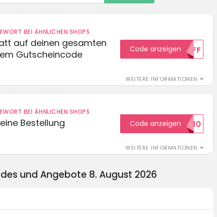
DEWORT BEI ÄHNLICHEN SHOPS
batt auf deinen gesamten
Code anzeigen
15OFF
esem Gutscheincode
WEITERE INFORMATIONEN
DEWORT BEI ÄHNLICHEN SHOPS
eine Bestellung
Code anzeigen
WILKOMMEN10
WEITERE INFORMATIONEN
odes und Angebote 8. August 2026