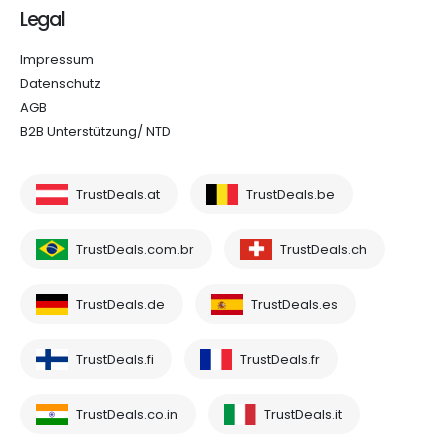
Legal
Impressum
Datenschutz
AGB
B2B Unterstützung/ NTD
TrustDeals.at
TrustDeals.be
TrustDeals.com.br
TrustDeals.ch
TrustDeals.de
TrustDeals.es
TrustDeals.fi
TrustDeals.fr
TrustDeals.co.in
TrustDeals.it