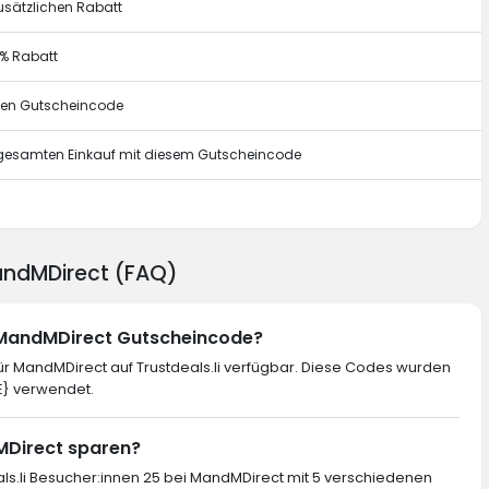
usätzlichen Rabatt
0% Rabatt
esen Gutscheincode
n gesamten Einkauf mit diesem Gutscheincode
g
MandMDirect (FAQ)
n MandMDirect Gutscheincode?
r MandMDirect auf Trustdeals.li verfügbar. Diese Codes wurden
E} verwendet.
dMDirect sparen?
als.li Besucher:innen 25 bei MandMDirect mit 5 verschiedenen