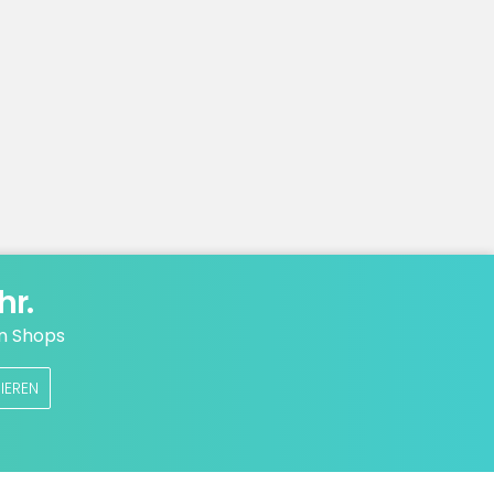
hr.
n Shops
IEREN