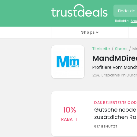
Beliebte:
Ama
Shops
Titelseite
Shops
M
MandMDirec
Profitiere vom Man
25€ Ersparnis im Durch
DAS BELIEBTESTE CO
10%
Gutscheincode 
zusätzlichen Ra
RABATT
617 BENUTZT