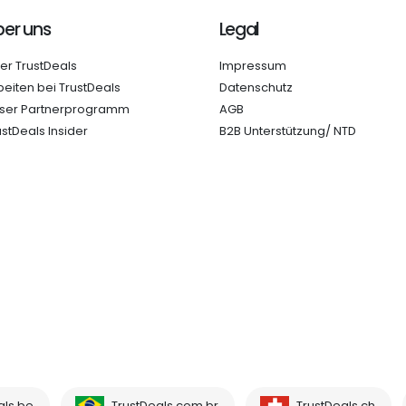
er uns
Legal
er TrustDeals
Impressum
beiten bei TrustDeals
Datenschutz
ser Partnerprogramm
AGB
ustDeals Insider
B2B Unterstützung/ NTD
als.be
TrustDeals.com.br
TrustDeals.ch