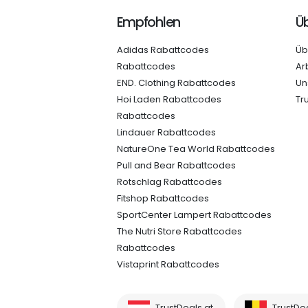
Empfohlen
Üb
Adidas Rabattcodes
Üb
Rabattcodes
Ar
END. Clothing Rabattcodes
Un
Hoi Laden Rabattcodes
Tr
Rabattcodes
Lindauer Rabattcodes
NatureOne Tea World Rabattcodes
Pull and Bear Rabattcodes
Rotschlag Rabattcodes
Fitshop Rabattcodes
SportCenter Lampert Rabattcodes
The Nutri Store Rabattcodes
Rabattcodes
Vistaprint Rabattcodes
TrustDeals.at
TrustDe