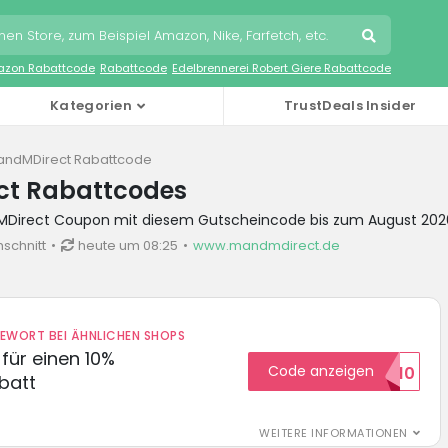
zon Rabattcode
Rabattcode
Edelbrennerei Robert Giere Rabattcode
Kategorien
TrustDeals Insider
andMDirect Rabattcode
t Rabattcodes
dMDirect Coupon mit diesem Gutscheincode bis zum August 202
schnitt
heute um 08:25
www.mandmdirect.de
DEWORT BEI ÄHNLICHEN SHOPS
für einen 10%
Code anzeigen
HELLO10
batt
WEITERE INFORMATIONEN