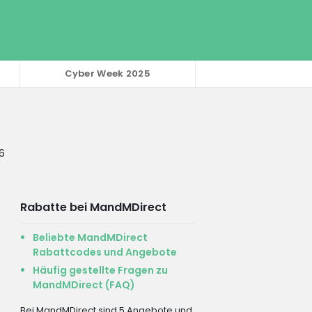
Cyber Week 2025
6
Rabatte bei MandMDirect
Beliebte MandMDirect
Rabattcodes und Angebote
Häufig gestellte Fragen zu
MandMDirect (FAQ)
Bei MandMDirect sind 5 Angebote und