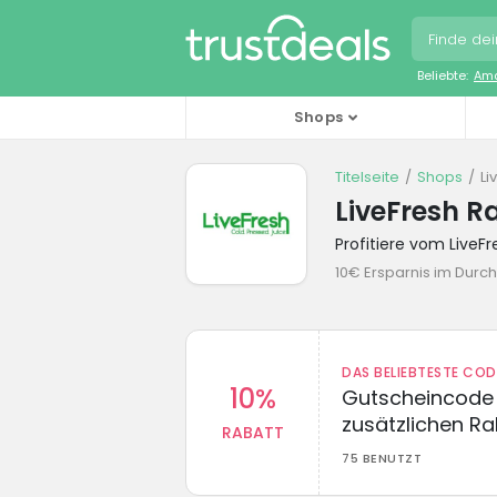
Beliebte:
Ama
Shops
Titelseite
Shops
Li
LiveFresh 
Profitiere vom Live
10€ Ersparnis im Durch
DAS BELIEBTESTE CO
10%
Gutscheincode 
zusätzlichen Ra
RABATT
75 BENUTZT