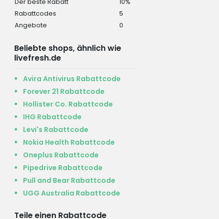
Der beste Rabatt
10%
Rabattcodes
5
Angebote
0
Beliebte shops, ähnlich wie
livefresh.de
Avira Antivirus Rabattcode
Forever 21 Rabattcode
Hollister Co. Rabattcode
IHG Rabattcode
Levi's Rabattcode
Nokia Health Rabattcode
Oneplus Rabattcode
Pipedrive Rabattcode
Pull and Bear Rabattcode
UGG Australia Rabattcode
Teile einen Rabattcode