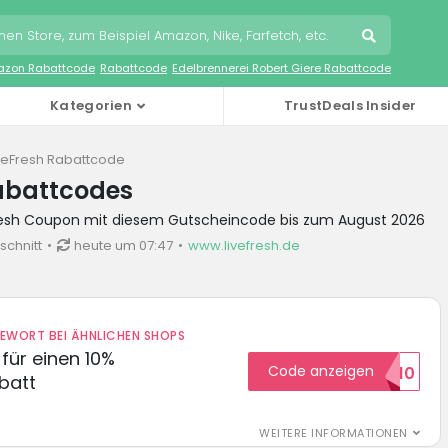
zon Rabattcode
Rabattcode
Edelbrennerei Robert Giere Rabattcode
Kategorien
TrustDeals Insider
veFresh Rabattcode
Rabattcodes
Fresh Coupon mit diesem Gutscheincode bis zum August 2026
schnitt
heute um 07:47
www.livefresh.de
DEWORT BEI ÄHNLICHEN SHOPS
für einen 10%
Code anzeigen
HELLO10
batt
WEITERE INFORMATIONEN