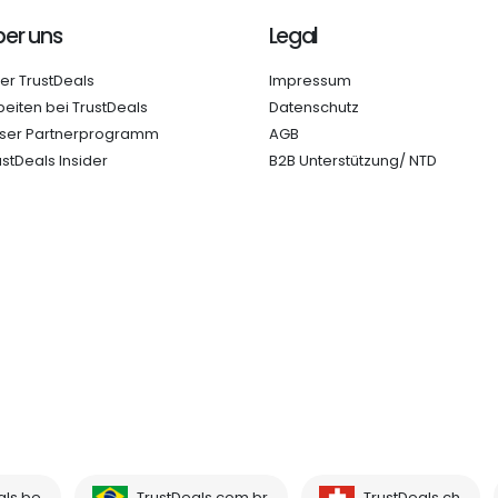
er uns
Legal
er TrustDeals
Impressum
beiten bei TrustDeals
Datenschutz
ser Partnerprogramm
AGB
ustDeals Insider
B2B Unterstützung/ NTD
als.be
TrustDeals.com.br
TrustDeals.ch