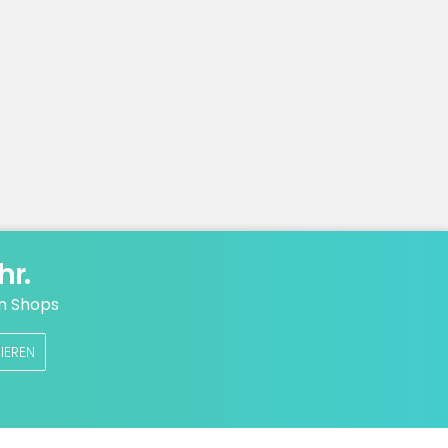
hr.
n Shops
IEREN