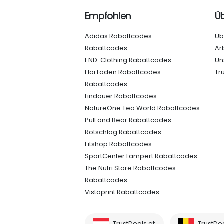
Empfohlen
Üb
Adidas Rabattcodes
Üb
Rabattcodes
Ar
END. Clothing Rabattcodes
Un
Hoi Laden Rabattcodes
Tr
Rabattcodes
Lindauer Rabattcodes
NatureOne Tea World Rabattcodes
Pull and Bear Rabattcodes
Rotschlag Rabattcodes
Fitshop Rabattcodes
SportCenter Lampert Rabattcodes
The Nutri Store Rabattcodes
Rabattcodes
Vistaprint Rabattcodes
TrustDeals.at
TrustDe