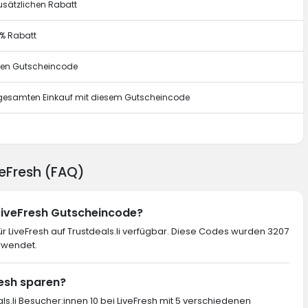
usätzlichen Rabatt
0% Rabatt
esen Gutscheincode
n gesamten Einkauf mit diesem Gutscheincode
g
veFresh (FAQ)
 LiveFresh Gutscheincode?
 LiveFresh auf Trustdeals.li verfügbar. Diese Codes wurden 3207
rwendet.
resh sparen?
ls.li Besucher:innen 10 bei LiveFresh mit 5 verschiedenen