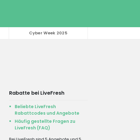
Cyber Week 2025
Rabatte bei LiveFresh
Beliebte LiveFresh
Rabattcodes und Angebote
Häufig gestellte Fragen zu
LiveFresh (FAQ)
Bei LiveFresh sind 5 Angebote und 5