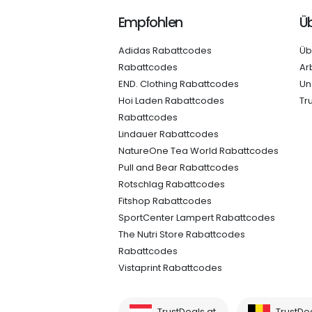
Empfohlen
Üb
Adidas Rabattcodes
Üb
Rabattcodes
Ar
END. Clothing Rabattcodes
Un
Hoi Laden Rabattcodes
Tr
Rabattcodes
Lindauer Rabattcodes
NatureOne Tea World Rabattcodes
Pull and Bear Rabattcodes
Rotschlag Rabattcodes
Fitshop Rabattcodes
SportCenter Lampert Rabattcodes
The Nutri Store Rabattcodes
Rabattcodes
Vistaprint Rabattcodes
TrustDeals.at
TrustDe