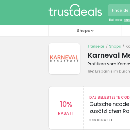
Beliebte:
Ama
Shops
Titelseite
Shops
Ka
Karneval M
Profitiere vom Karn
18€ Ersparnis im Durch
DAS BELIEBTESTE CO
10%
Gutscheincode 
zusätzlichen Ra
RABATT
584 BENUTZT