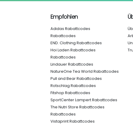
Empfohlen
Üb
Adidas Rabattcodes
Üb
Rabattcodes
Ar
END. Clothing Rabattcodes
Un
Hoi Laden Rabattcodes
Tr
Rabattcodes
Lindauer Rabattcodes
NatureOne Tea World Rabattcodes
Pull and Bear Rabattcodes
Rotschlag Rabattcodes
Fitshop Rabattcodes
SportCenter Lampert Rabattcodes
The Nutri Store Rabattcodes
Rabattcodes
Vistaprint Rabattcodes