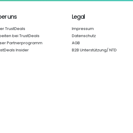
er uns
Legal
er TrustDeals
Impressum
beiten bei TrustDeals
Datenschutz
ser Partnerprogramm
AGB
ustDeals Insider
B2B Unterstützung/ NTD