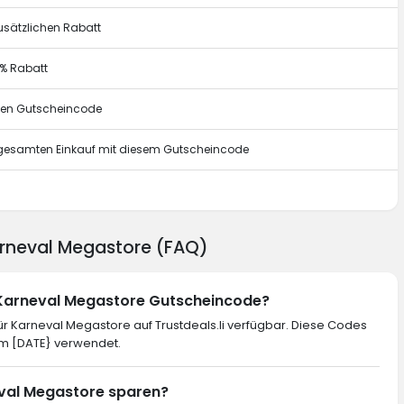
usätzlichen Rabatt
0% Rabatt
esen Gutscheincode
n gesamten Einkauf mit diesem Gutscheincode
g
Karneval Megastore (FAQ)
n Karneval Megastore Gutscheincode?
r Karneval Megastore auf Trustdeals.li verfügbar. Diese Codes
im [DATE} verwendet.
neval Megastore sparen?