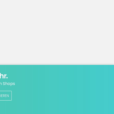
hr.
n Shops
IEREN