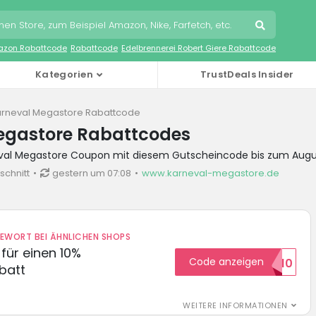
zon Rabattcode
Rabattcode
Edelbrennerei Robert Giere Rabattcode
Kategorien
TrustDeals Insider
rneval Megastore Rabattcode
egastore Rabattcodes
eval Megastore Coupon mit diesem Gutscheincode bis zum Augu
schnitt
gestern um 07:08
www.karneval-megastore.de
DEWORT BEI ÄHNLICHEN SHOPS
für einen 10%
Code anzeigen
HELLO10
batt
WEITERE INFORMATIONEN