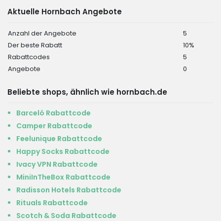
Aktuelle Hornbach Angebote
Anzahl der Angebote
5
Der beste Rabatt
10%
Rabattcodes
5
Angebote
0
Beliebte shops, ähnlich wie hornbach.de
Barceló Rabattcode
Camper Rabattcode
Feelunique Rabattcode
Happy Socks Rabattcode
Ivacy VPN Rabattcode
MiniInTheBox Rabattcode
Radisson Hotels Rabattcode
Rituals Rabattcode
Scotch & Soda Rabattcode