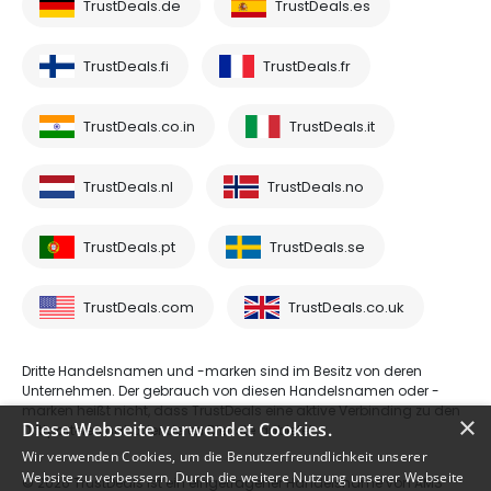
TrustDeals.de
TrustDeals.es
TrustDeals.fi
TrustDeals.fr
TrustDeals.co.in
TrustDeals.it
TrustDeals.nl
TrustDeals.no
TrustDeals.pt
TrustDeals.se
TrustDeals.com
TrustDeals.co.uk
Dritte Handelsnamen und -marken sind im Besitz von deren
Unternehmen. Der gebrauch von diesen Handelsnamen oder -
marken heißt nicht, dass TrustDeals eine aktive Verbinding zu den
×
Diese Webseite verwendet Cookies.
Drittparteien hat oder deren Dienste anbietet.
Wir verwenden Cookies, um die Benutzerfreundlichkeit unserer
Website zu verbessern. Durch die weitere Nutzung unserer Webseite
© 2026 TrustDeals ist ein eingetragener Handelsname von AMS