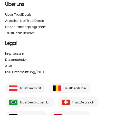
Über uns
Über TrustDeals
Arbeiten bei TrustDeals
Unser Partnerprogramm
TrustDeals Insider
Legal
Impressum
Datenschutz
AGB
B2B Unterstützung/ NTD
TrustDeals.at
TrustDeals.be
TrustDeals.com.br
TrustDeals.ch