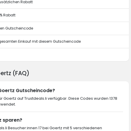
usätzlichen Rabatt
0% Rabatt
esen Gutscheincode
n gesamten Einkauf mit diesem Gutscheincode
g
oertz (FAQ)
 Goertz Gutscheincode?
 Goertz auf Trustdeals.li verfügbar. Diese Codes wurden 1378
rwendet.
tz sparen?
ls.li Besucher:innen 17 bei Goertz mit 5 verschiedenen