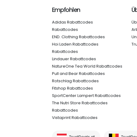
Empfohlen
Üb
Adidas Rabattcodes
Üb
Rabattcodes
Ar
END. Clothing Rabattcodes
Un
Hoi Laden Rabattcodes
Tr
Rabattcodes
Lindauer Rabattcodes
NatureOne Tea World Rabattcodes
Pull and Bear Rabattcodes
Rotschlag Rabattcodes
Fitshop Rabattcodes
SportCenter Lampert Rabattcodes
The Nutri Store Rabattcodes
Rabattcodes
Vistaprint Rabattcodes
TrustDeals.at
TrustDe