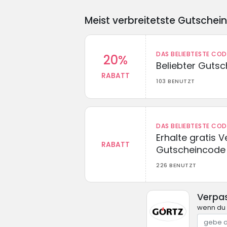
Meist verbreitetste Gutschei
DAS BELIEBTESTE CO
20%
Beliebter Guts
RABATT
103 BENUTZT
DAS BELIEBTESTE CO
Erhalte gratis 
RABATT
Gutscheincode
226 BENUTZT
Verpa
wenn du 