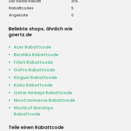
Der beste Rabatt
10%
Rabattcodes
5
Angebote
0
Beliebte shops, ähnlich wie
goertz.de
Acer Rabattcode
Bershka Rabattcode
Fitbit Rabattcode
GoPro Rabattcode
Kinguin Rabattcode
Kobo Rabattcode
Qatar Airways Rabattcode
WooCommerce Rabattcode
World of Warships
Rabattcode
Teile einen Rabattcode