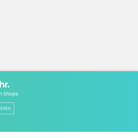
hr.
n Shops
IEREN