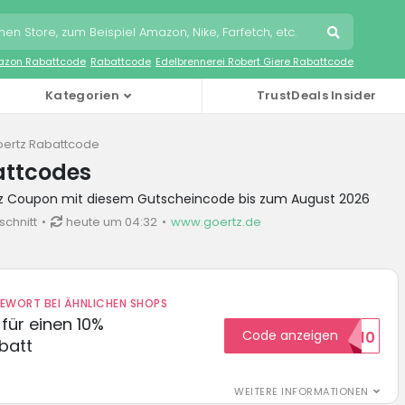
zon Rabattcode
Rabattcode
Edelbrennerei Robert Giere Rabattcode
Kategorien
TrustDeals Insider
ertz Rabattcode
attcodes
tz Coupon mit diesem Gutscheincode bis zum August 2026
schnitt
heute um 04:32
www.goertz.de
DEWORT BEI ÄHNLICHEN SHOPS
für einen 10%
Code anzeigen
HELLO10
batt
WEITERE INFORMATIONEN