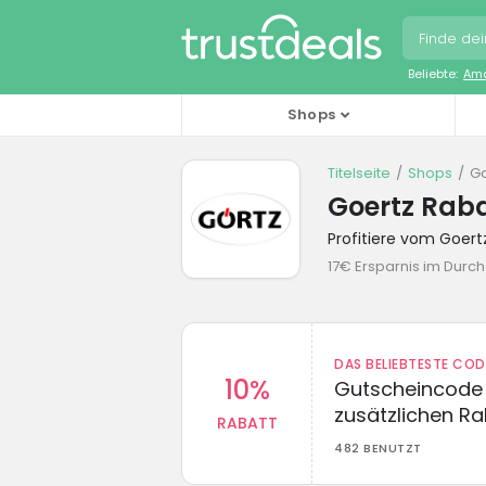
Beliebte:
Ama
Shops
Titelseite
Shops
Go
Goertz Rab
Profitiere vom Goer
17€ Ersparnis im Durch
DAS BELIEBTESTE CO
10%
Gutscheincode 
zusätzlichen Ra
RABATT
482 BENUTZT