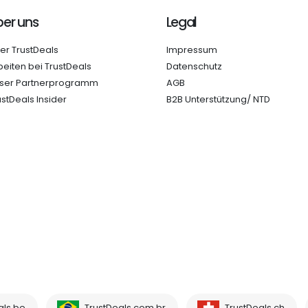
er uns
Legal
er TrustDeals
Impressum
beiten bei TrustDeals
Datenschutz
ser Partnerprogramm
AGB
ustDeals Insider
B2B Unterstützung/ NTD
als.be
TrustDeals.com.br
TrustDeals.ch