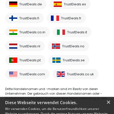
TrustDeals.de
TrustDeals.es
TrustDeals.fi
TrustDeals.fr
TrustDeals.co.in
TrustDeals.it
TrustDeals.nl
TrustDeals.no
TrustDeals.pt
TrustDeals.se
TrustDeals.com
TrustDeals.co.uk
Dritte Handelsnamen und -marken sind im Besitz von deren
Unternehmen. Der gebrauch von diesen Handelsnamen oder -
marken heißt nicht, dass TrustDeals eine aktive Verbinding zu den
×
Diese Webseite verwendet Cookies.
Drittparteien hat oder deren Dienste anbietet.
Wir verwenden Cookies, um die Benutzerfreundlichkeit unserer
Website zu verbessern. Durch die weitere Nutzung unserer Webseite