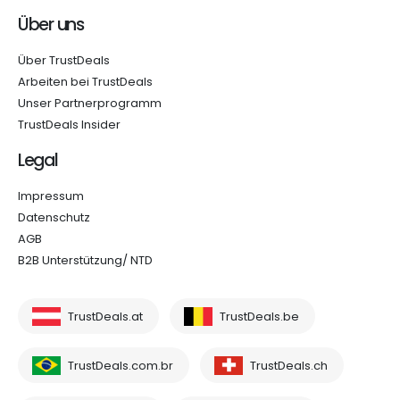
Über uns
Über TrustDeals
Arbeiten bei TrustDeals
Unser Partnerprogramm
TrustDeals Insider
Legal
Impressum
Datenschutz
AGB
B2B Unterstützung/ NTD
TrustDeals.at
TrustDeals.be
TrustDeals.com.br
TrustDeals.ch