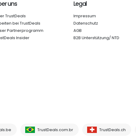
er uns
Legal
er TrustDeals
Impressum
beiten bei TrustDeals
Datenschutz
ser Partnerprogramm
AGB
ustDeals Insider
B2B Unterstützung/ NTD
als.be
TrustDeals.com.br
TrustDeals.ch