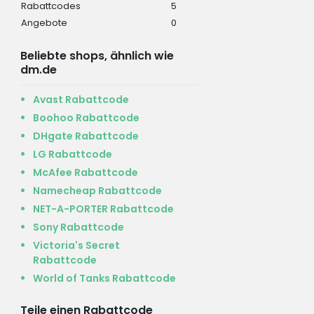
Rabattcodes
5
Angebote
0
Beliebte shops, ähnlich wie
dm.de
Avast Rabattcode
Boohoo Rabattcode
DHgate Rabattcode
LG Rabattcode
McAfee Rabattcode
Namecheap Rabattcode
NET-A-PORTER Rabattcode
Sony Rabattcode
Victoria's Secret
Rabattcode
World of Tanks Rabattcode
Teile einen Rabattcode