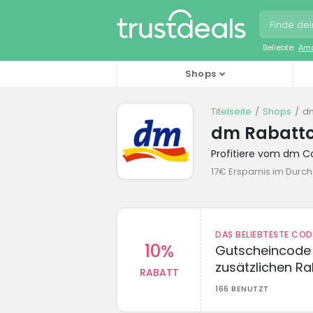
Beliebte:
Ama
Shops
Titelseite
Shops
d
dm Rabatt
Profitiere vom dm 
17€ Ersparnis im Durch
DAS BELIEBTESTE CO
10%
Gutscheincode 
zusätzlichen Ra
RABATT
166 BENUTZT