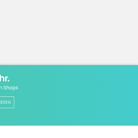
hr.
n Shops
IEREN