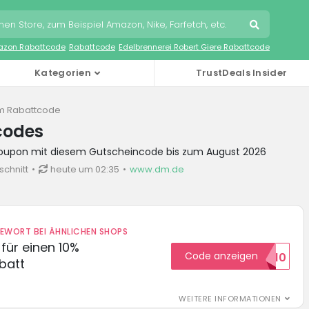
zon Rabattcode
Rabattcode
Edelbrennerei Robert Giere Rabattcode
Kategorien
TrustDeals Insider
m Rabattcode
codes
Coupon mit diesem Gutscheincode bis zum August 2026
schnitt
heute um 02:35
www.dm.de
DEWORT BEI ÄHNLICHEN SHOPS
für einen 10%
Code anzeigen
HELLO10
batt
WEITERE INFORMATIONEN