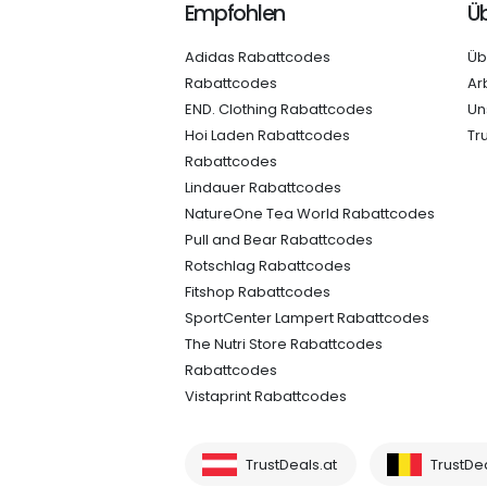
Empfohlen
Üb
Adidas Rabattcodes
Üb
Rabattcodes
Ar
END. Clothing Rabattcodes
Un
Hoi Laden Rabattcodes
Tr
Rabattcodes
Lindauer Rabattcodes
NatureOne Tea World Rabattcodes
Pull and Bear Rabattcodes
Rotschlag Rabattcodes
Fitshop Rabattcodes
SportCenter Lampert Rabattcodes
The Nutri Store Rabattcodes
Rabattcodes
Vistaprint Rabattcodes
TrustDeals.at
TrustDe