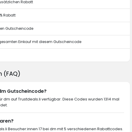
usätzlichen Rabatt
0% Rabatt
esen Gutscheincode
n gesamten Einkauf mit diesem Gutscheincode
g
m (FAQ)
n dm Gutscheincode?
r dm auf Trustdeals.li verfügbar. Diese Codes wurden 1314 mal
det.
paren?
als.li Besucher:innen 17 bei dm mit 5 verschiedenen Rabattcodes.