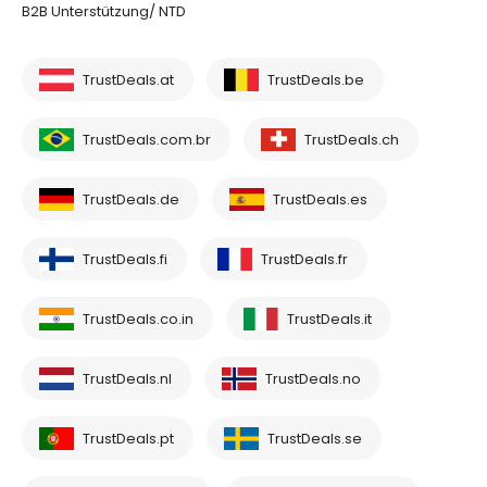
B2B Unterstützung/ NTD
TrustDeals.at
TrustDeals.be
TrustDeals.com.br
TrustDeals.ch
TrustDeals.de
TrustDeals.es
TrustDeals.fi
TrustDeals.fr
TrustDeals.co.in
TrustDeals.it
TrustDeals.nl
TrustDeals.no
TrustDeals.pt
TrustDeals.se