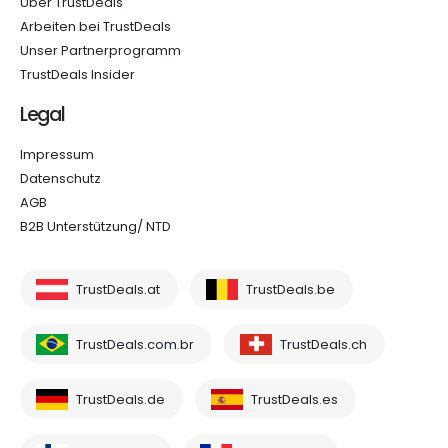
Über TrustDeals
Arbeiten bei TrustDeals
Unser Partnerprogramm
TrustDeals Insider
Legal
Impressum
Datenschutz
AGB
B2B Unterstützung/ NTD
TrustDeals.at
TrustDeals.be
TrustDeals.com.br
TrustDeals.ch
TrustDeals.de
TrustDeals.es