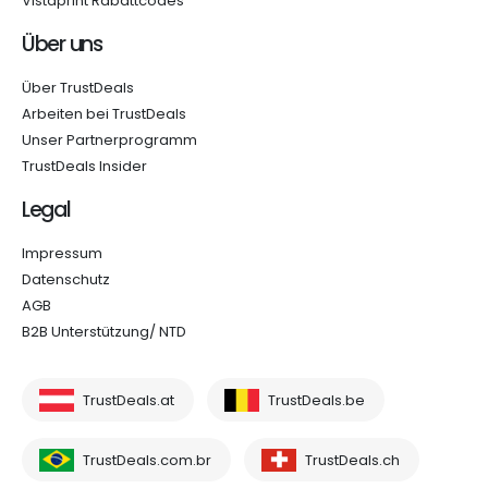
Vistaprint Rabattcodes
Über uns
Über TrustDeals
Arbeiten bei TrustDeals
Unser Partnerprogramm
TrustDeals Insider
Legal
Impressum
Datenschutz
AGB
B2B Unterstützung/ NTD
TrustDeals.at
TrustDeals.be
TrustDeals.com.br
TrustDeals.ch