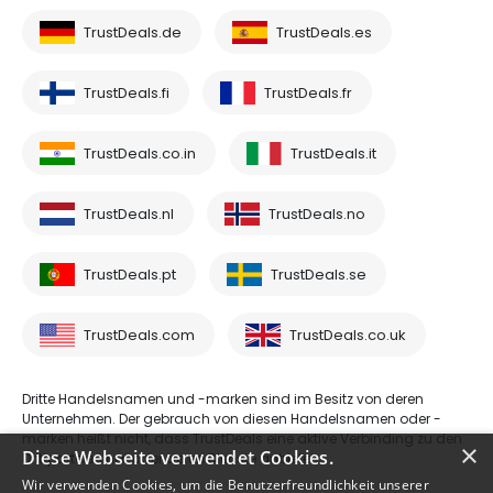
TrustDeals.de
TrustDeals.es
TrustDeals.fi
TrustDeals.fr
TrustDeals.co.in
TrustDeals.it
TrustDeals.nl
TrustDeals.no
TrustDeals.pt
TrustDeals.se
TrustDeals.com
TrustDeals.co.uk
Dritte Handelsnamen und -marken sind im Besitz von deren
Unternehmen. Der gebrauch von diesen Handelsnamen oder -
marken heißt nicht, dass TrustDeals eine aktive Verbinding zu den
×
Diese Webseite verwendet Cookies.
Drittparteien hat oder deren Dienste anbietet.
Wir verwenden Cookies, um die Benutzerfreundlichkeit unserer