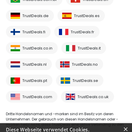
TrustDeals.de
TrustDeals.es
TrustDeals.fi
TrustDeals.fr
TrustDeals.co.in
TrustDeals.it
TrustDeals.nl
TrustDeals.no
TrustDeals.pt
TrustDeals.se
TrustDeals.com
TrustDeals.co.uk
Dritte Handelsnamen und -marken sind im Besitz von deren
Unternehmen. Der gebrauch von diesen Handelsnamen oder -
marken heißt nicht, dass TrustDeals eine aktive Verbinding zu den
×
Diese Webseite verwendet Cookies.
Drittparteien hat oder deren Dienste anbietet.