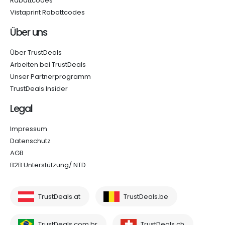
Rabattcodes
Vistaprint Rabattcodes
Über uns
Über TrustDeals
Arbeiten bei TrustDeals
Unser Partnerprogramm
TrustDeals Insider
Legal
Impressum
Datenschutz
AGB
B2B Unterstützung/ NTD
TrustDeals.at
TrustDeals.be
TrustDeals.com.br
TrustDeals.ch