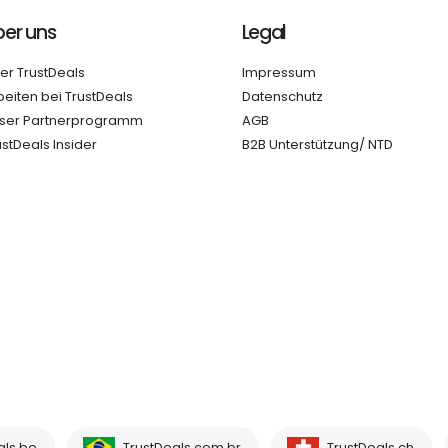
er uns
Legal
er TrustDeals
Impressum
beiten bei TrustDeals
Datenschutz
ser Partnerprogramm
AGB
ustDeals Insider
B2B Unterstützung/ NTD
als.be
TrustDeals.com.br
TrustDeals.ch