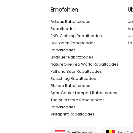
Empfohlen
Üb
Adidas Rabattcodes
Üb
Rabattcodes
Ar
END. Clothing Rabattcodes
Un
Hoi Laden Rabattcodes
Tr
Rabattcodes
Lindauer Rabattcodes
NatureOne Tea World Rabattcodes
Pull and Bear Rabattcodes
Rotschlag Rabattcodes
Fitshop Rabattcodes
SportCenter Lampert Rabattcodes
The Nutri Store Rabattcodes
Rabattcodes
Vistaprint Rabattcodes
TrustDeals.at
TrustDe