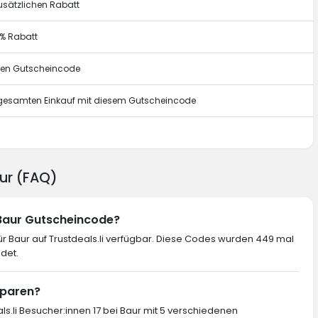
usätzlichen Rabatt
0% Rabatt
esen Gutscheincode
n gesamten Einkauf mit diesem Gutscheincode
g
aur (FAQ)
 Baur Gutscheincode?
r Baur auf Trustdeals.li verfügbar. Diese Codes wurden 449 mal
det.
sparen?
ls.li Besucher:innen 17 bei Baur mit 5 verschiedenen