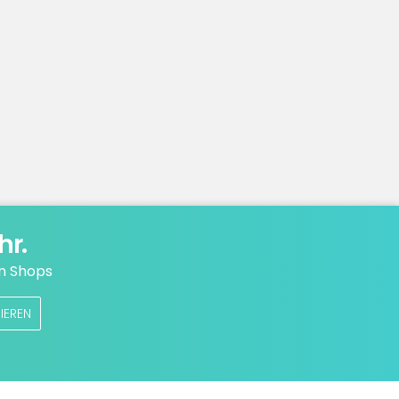
hr.
n Shops
IEREN