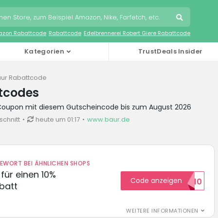
zon Rabattcode
Rabattcode
Edelbrennerei Robert Giere Rabattcode
Kategorien
TrustDeals Insider
ur Rabattcode
tcodes
 Coupon mit diesem Gutscheincode bis zum August 2026
schnitt
heute um 01:17
www.baur.de
DEWORT BEI ÄHNLICHEN SHOPS
für einen 10%
Code anzeigen
HELLO10
batt
WEITERE INFORMATIONEN