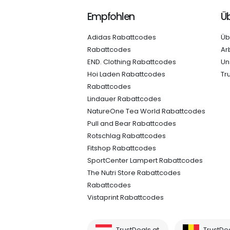
Empfohlen
Üb
Adidas Rabattcodes
Üb
Rabattcodes
Ar
END. Clothing Rabattcodes
Un
Hoi Laden Rabattcodes
Tr
Rabattcodes
Lindauer Rabattcodes
NatureOne Tea World Rabattcodes
Pull and Bear Rabattcodes
Rotschlag Rabattcodes
Fitshop Rabattcodes
SportCenter Lampert Rabattcodes
The Nutri Store Rabattcodes
Rabattcodes
Vistaprint Rabattcodes
TrustDeals.at
TrustDe