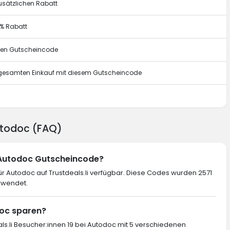
usätzlichen Rabatt
0% Rabatt
esen Gutscheincode
n gesamten Einkauf mit diesem Gutscheincode
g
Autodoc (FAQ)
n Autodoc Gutscheincode?
r Autodoc auf Trustdeals.li verfügbar. Diese Codes wurden 2571
rwendet.
doc sparen?
als.li Besucher:innen 19 bei Autodoc mit 5 verschiedenen