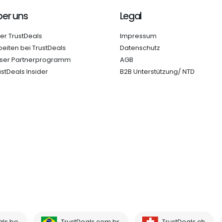
er uns
Legal
er TrustDeals
Impressum
beiten bei TrustDeals
Datenschutz
ser Partnerprogramm
AGB
ustDeals Insider
B2B Unterstützung/ NTD
als.be
TrustDeals.com.br
TrustDeals.ch