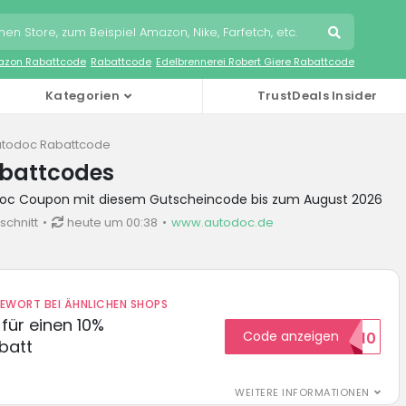
zon Rabattcode
Rabattcode
Edelbrennerei Robert Giere Rabattcode
Kategorien
TrustDeals Insider
utodoc Rabattcode
battcodes
doc Coupon mit diesem Gutscheincode bis zum August 2026
schnitt
heute um 00:38
www.autodoc.de
DEWORT BEI ÄHNLICHEN SHOPS
für einen 10%
Code anzeigen
HELLO10
batt
WEITERE INFORMATIONEN