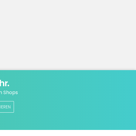
hr.
n Shops
IEREN