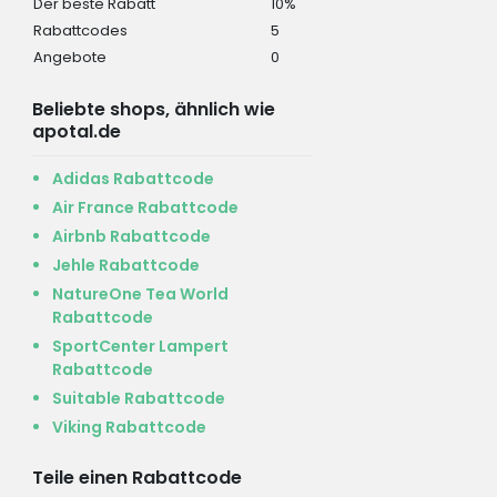
Der beste Rabatt
10%
Rabattcodes
5
Angebote
0
Beliebte shops, ähnlich wie
apotal.de
Adidas Rabattcode
Air France Rabattcode
Airbnb Rabattcode
Jehle Rabattcode
NatureOne Tea World
Rabattcode
SportCenter Lampert
Rabattcode
Suitable Rabattcode
Viking Rabattcode
Teile einen Rabattcode