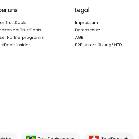
er uns
Legal
er TrustDeals
Impressum
beiten bei TrustDeals
Datenschutz
ser Partnerprogramm
AGB
ustDeals Insider
B2B Unterstützung/ NTD
als.be
TrustDeals.com.br
TrustDeals.ch