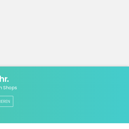
hr.
n Shops
IEREN