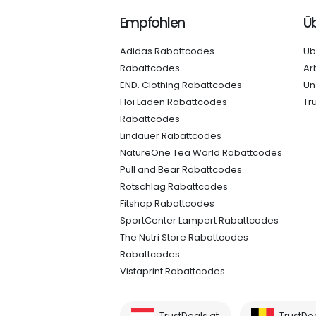
Empfohlen
Üb
Adidas Rabattcodes
Üb
Rabattcodes
Ar
END. Clothing Rabattcodes
Un
Hoi Laden Rabattcodes
Tr
Rabattcodes
Lindauer Rabattcodes
NatureOne Tea World Rabattcodes
Pull and Bear Rabattcodes
Rotschlag Rabattcodes
Fitshop Rabattcodes
SportCenter Lampert Rabattcodes
The Nutri Store Rabattcodes
Rabattcodes
Vistaprint Rabattcodes
TrustDeals.at
TrustDe