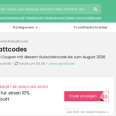
zon Rabattcode
Rabattcode
Edelbrennerei Robert Giere Rabattcode
Kategorien
TrustDeals Insider
otal Rabattcode
attcodes
al Coupon mit diesem Gutscheincode bis zum August 2026
schnitt
heute um 00:38
www.apotal.de
DEWORT BEI ÄHNLICHEN SHOPS
für einen 10%
Code anzeigen
HELLO10
batt
WEITERE INFORMATIONEN