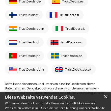
TrustDeals.de
TrustDeals.es
TrustDeals.fi
TrustDeals.fr
TrustDeals.co.in
TrustDeals.it
TrustDeals.nl
TrustDeals.no
TrustDeals.pt
TrustDeals.se
TrustDeals.com
TrustDeals.co.uk
Dritte Handelsnamen und -marken sind im Besitz von deren
Unternehmen. Der gebrauch von diesen Handelsnamen oder -
marken heißt nicht, dass TrustDeals eine aktive Verbinding zu den
×
Diese Webseite verwendet Cookies.
Drittparteien hat oder deren Dienste anbietet.
Wir verwenden Cookies, um die Benutzerfreundlichkeit unserer
Website zu verbessern. Durch die weitere Nutzung unserer Webseite
© 2026 TrustDeals ist ein eingetragener Handelsname von AMS