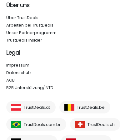
Über uns
Über TrustDeals
Arbeiten bei TrustDeals
Unser Partnerprogramm
TrustDeals Insider
Legal
Impressum
Datenschutz
AGB
B2B Unterstützung/ NTD
TrustDeals.at
TrustDeals.be
TrustDeals.com.br
TrustDeals.ch