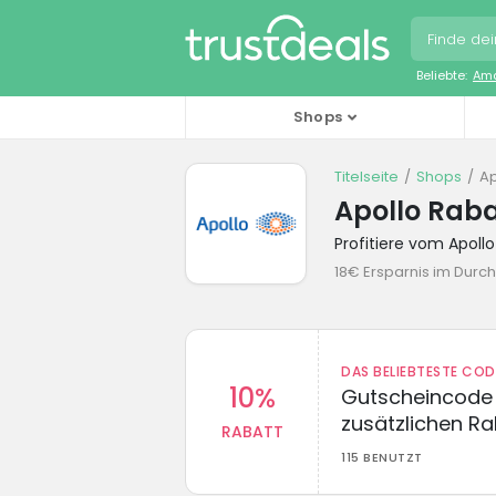
Beliebte:
Ama
Shops
Titelseite
Shops
Ap
Apollo Rab
Profitiere vom Apol
18€ Ersparnis im Durch
DAS BELIEBTESTE CO
10%
Gutscheincode 
zusätzlichen Ra
RABATT
115 BENUTZT