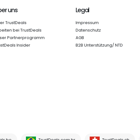
er uns
Legal
er TrustDeals
Impressum
beiten bei TrustDeals
Datenschutz
ser Partnerprogramm
AGB
ustDeals Insider
B2B Unterstützung/ NTD
als.be
TrustDeals.com.br
TrustDeals.ch