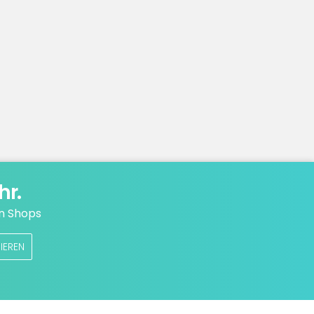
hr.
n Shops
IEREN