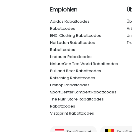
Empfohlen
Üb
Adidas Rabattcodes
Üb
Rabattcodes
Ar
END. Clothing Rabattcodes
Un
Hoi Laden Rabattcodes
Tr
Rabattcodes
Lindauer Rabattcodes
NatureOne Tea World Rabattcodes
Pull and Bear Rabattcodes
Rotschlag Rabattcodes
Fitshop Rabattcodes
SportCenter Lampert Rabattcodes
The Nutri Store Rabattcodes
Rabattcodes
Vistaprint Rabattcodes
TrustDeals.at
TrustDe