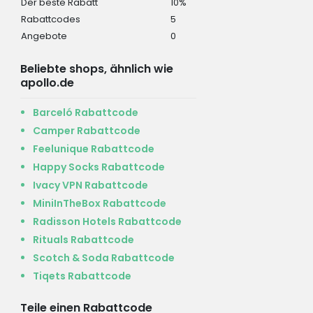
Der beste Rabatt
10%
Rabattcodes
5
Angebote
0
Beliebte shops, ähnlich wie
apollo.de
Barceló Rabattcode
Camper Rabattcode
Feelunique Rabattcode
Happy Socks Rabattcode
Ivacy VPN Rabattcode
MiniInTheBox Rabattcode
Radisson Hotels Rabattcode
Rituals Rabattcode
Scotch & Soda Rabattcode
Tiqets Rabattcode
Teile einen Rabattcode