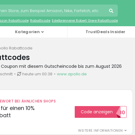
zon Rabattcode
Rabattcode
Edelbrennerei Robert Giere Rabattcode
Kategorien
TrustDeals Insider
ollo Rabattcode
attcodes
lo Coupon mit diesem Gutscheincode bis zum August 2026
schnitt
heute um 00:38
www.apollo.de
DEWORT BEI ÄHNLICHEN SHOPS
für einen 10%
Code anzeigen
HELLO10
batt
WEITERE INFORMATIONEN