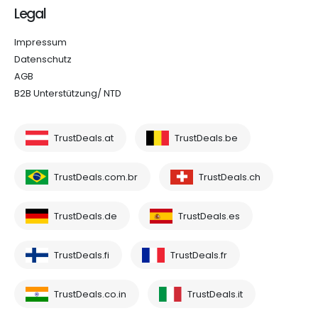
Legal
Impressum
Datenschutz
AGB
B2B Unterstützung/ NTD
TrustDeals.at
TrustDeals.be
TrustDeals.com.br
TrustDeals.ch
TrustDeals.de
TrustDeals.es
TrustDeals.fi
TrustDeals.fr
TrustDeals.co.in
TrustDeals.it