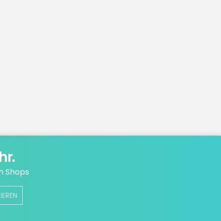
hr.
n Shops
IEREN