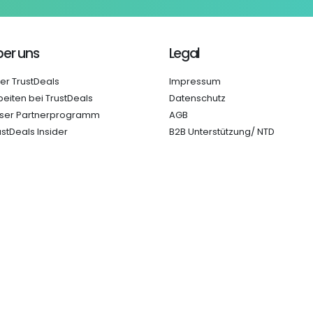
er uns
Legal
er TrustDeals
Impressum
beiten bei TrustDeals
Datenschutz
ser Partnerprogramm
AGB
ustDeals Insider
B2B Unterstützung/ NTD