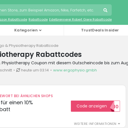
zon Rabattcode
Rabattcode
Edelbrennerei Robert Giere Rabattcode
Kategorien
TrustDeals Insider
go & Physiotherapy Rabattcode
siotherapy Rabattcodes
 & Physiotherapy Coupon mit diesem Gutscheincode bis zum Au
schnitt
heute um 03:14
www.ergophysio.gmbh
DEWORT BEI ÄHNLICHEN SHOPS
für einen 10%
Code anzeigen
HELLO10
batt
WEITERE INFORMATIONEN