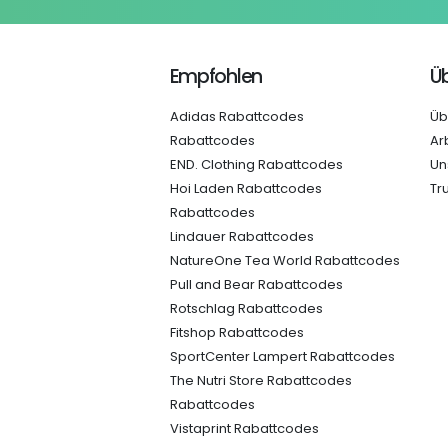
Empfohlen
Üb
Adidas Rabattcodes
Üb
Rabattcodes
Ar
END. Clothing Rabattcodes
Un
Hoi Laden Rabattcodes
Tr
Rabattcodes
Lindauer Rabattcodes
NatureOne Tea World Rabattcodes
Pull and Bear Rabattcodes
Rotschlag Rabattcodes
Fitshop Rabattcodes
SportCenter Lampert Rabattcodes
The Nutri Store Rabattcodes
Rabattcodes
Vistaprint Rabattcodes